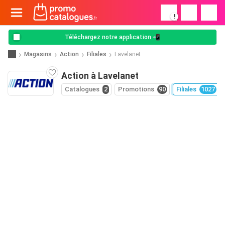
!
Téléchargez notre application 📲
Magasins
Action
Filiales
Lavelanet
Action à Lavelanet
Catalogues
2
Promotions
90
Filiales
1027