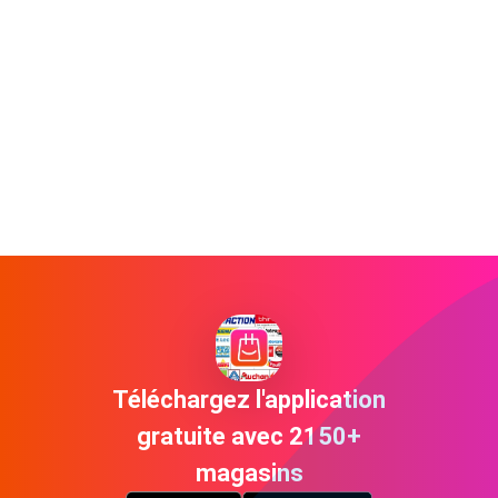
Téléchargez l'application
gratuite avec 2150+
magasins