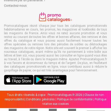
Intéressé par un partenariat ?
Contactez-nous
Promocatalogues réunit chaque jour tous les catalogues promotionnels
hebdomadaires en cours, les promos, les magazines et lookbooks de tous
les magasins de France. Ainsi vous ne ratez aucune promotion et vous
restez au courant de toutes les offres et bonnes affaires, des remises et des
offres du catalogue et vous pouvez aussi facilement trouver toutes les
offres spéciales ou remises lors des périodes de soldes ou déstockages
des magasins de votre région. Notre site est souvent le premier à afficher les
nouveaux catalogues, avant même qu'ils ne parviennent à votre boîte aux
lettres et bien sûr, vous pouvez aussi les consulter en ligne quand vous êtes
au travail, à l'école ou dans le magasin même. Ajoutez Promocatalogues.fr
à vos favoris et économisez du temps et de l'argent. De plus, en feuilletant
des catalogues promotionnels en ligne, vous contribuez aussi à réduire le
gaspillage de papier, ce qui est très avantageux pour l’environnement.
Tous droits réservés & copie : Promocatalogues.fr 2026 |
Clause de non-
responsabilité
|
Conditions générales
|
Politique de confidentialité
|
Politique
relative aux cookies