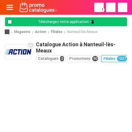
!
Téléchargez notre application 📲
Magasins
Action
Filiales
Nanteuil-lès-Meaux
Catalogue Action à Nanteuil-lès-
Meaux
Catalogues
2
Promotions
90
Filiales
1027