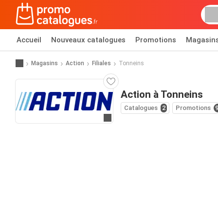
Accueil
Nouveaux catalogues
Promotions
Magasin
Magasins
Action
Filiales
Tonneins
Action à Tonneins
Catalogues
2
Promotions
Allez au site web