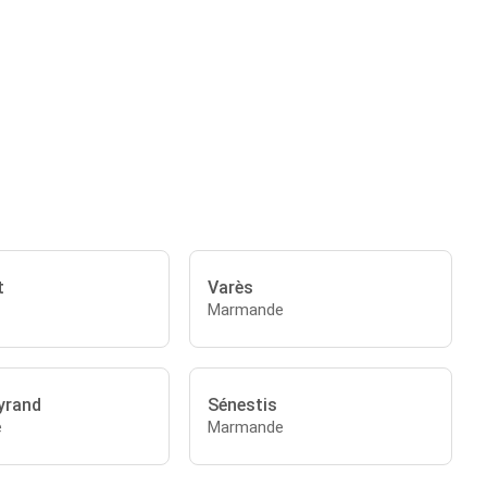
t
Varès
Marmande
yrand
Sénestis
e
Marmande