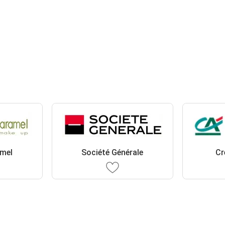
amel
Société Générale
Cr