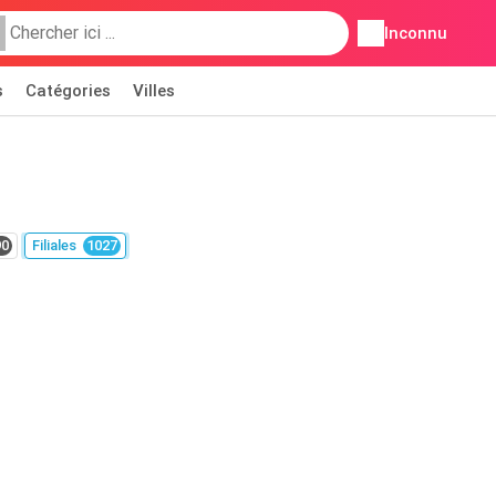
Inconnu
s
Catégories
Villes
90
Filiales
1027