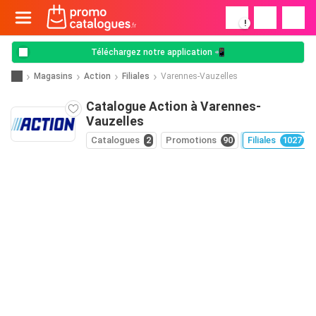
!
Téléchargez notre application 📲
Magasins
Action
Filiales
Varennes-Vauzelles
Catalogue Action à Varennes-
Vauzelles
Catalogues
2
Promotions
90
Filiales
1027