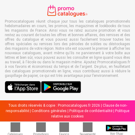
Promocatalogues réunit chaque jour tous les catalogues promotionnels
hebdomadaires en cours, les promos, les magazines et lookbooks de tous
les magasins de France. Ainsi vous ne ratez aucune promotion et vous
restez au courant de toutes les offres et bonnes affaires, des remises et des
offres du catalogue et vous pouvez aussi facilement trouver toutes les
offres spéciales ou remises lors des périodes de soldes ou déstockages
des magasins de votre région. Notre site est souvent le premier à afficher les
nouveaux catalogues, avant même qu'ils ne parviennent à votre boîte aux
lettres et bien sûr, vous pouvez aussi les consulter en ligne quand vous êtes
au travail, à l'école ou dans le magasin même. Ajoutez Promocatalogues.fr
à vos favoris et économisez du temps et de l'argent. De plus, en feuilletant
des catalogues promotionnels en ligne, vous contribuez aussi à réduire le
gaspillage de papier, ce qui est très avantageux pour l’environnement.
Tous droits réservés & copie : Promocatalogues.fr 2026 |
Clause de non-
responsabilité
|
Conditions générales
|
Politique de confidentialité
|
Politique
relative aux cookies
Voir l'App
Catalogues
Promotions
Favoris
Sauvegardé