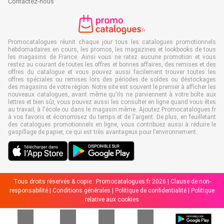
Contactez-nous
Promocatalogues réunit chaque jour tous les catalogues promotionnels
hebdomadaires en cours, les promos, les magazines et lookbooks de tous
les magasins de France. Ainsi vous ne ratez aucune promotion et vous
restez au courant de toutes les offres et bonnes affaires, des remises et des
offres du catalogue et vous pouvez aussi facilement trouver toutes les
offres spéciales ou remises lors des périodes de soldes ou déstockages
des magasins de votre région. Notre site est souvent le premier à afficher les
nouveaux catalogues, avant même qu'ils ne parviennent à votre boîte aux
lettres et bien sûr, vous pouvez aussi les consulter en ligne quand vous êtes
au travail, à l'école ou dans le magasin même. Ajoutez Promocatalogues.fr
à vos favoris et économisez du temps et de l'argent. De plus, en feuilletant
des catalogues promotionnels en ligne, vous contribuez aussi à réduire le
gaspillage de papier, ce qui est très avantageux pour l’environnement.
Tous droits réservés & copie : Promocatalogues.fr 2026 |
Clause de non-
responsabilité
|
Conditions générales
|
Politique de confidentialité
|
Politique
relative aux cookies