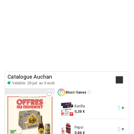
Catalogue Auchan
Valable: 28 juil. au 9 août
Must-haves
Barilla
0,38 €
Pepsi
0,86 €