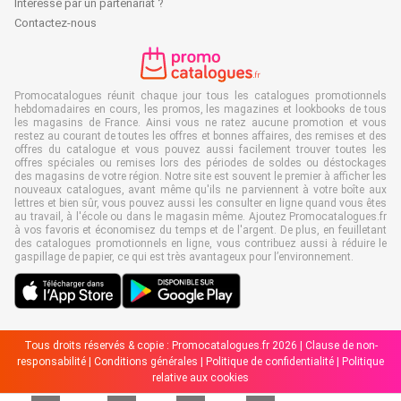
Intéressé par un partenariat ?
Contactez-nous
Promocatalogues réunit chaque jour tous les catalogues promotionnels
hebdomadaires en cours, les promos, les magazines et lookbooks de tous
les magasins de France. Ainsi vous ne ratez aucune promotion et vous
restez au courant de toutes les offres et bonnes affaires, des remises et des
offres du catalogue et vous pouvez aussi facilement trouver toutes les
offres spéciales ou remises lors des périodes de soldes ou déstockages
des magasins de votre région. Notre site est souvent le premier à afficher les
nouveaux catalogues, avant même qu'ils ne parviennent à votre boîte aux
lettres et bien sûr, vous pouvez aussi les consulter en ligne quand vous êtes
au travail, à l'école ou dans le magasin même. Ajoutez Promocatalogues.fr
à vos favoris et économisez du temps et de l'argent. De plus, en feuilletant
des catalogues promotionnels en ligne, vous contribuez aussi à réduire le
gaspillage de papier, ce qui est très avantageux pour l’environnement.
Tous droits réservés & copie : Promocatalogues.fr 2026 |
Clause de non-
responsabilité
|
Conditions générales
|
Politique de confidentialité
|
Politique
relative aux cookies