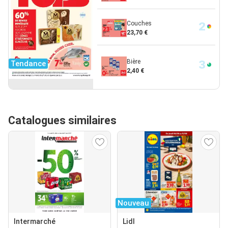
Couches
23,70 €
Bière
Tendance
2,40 €
Catalogues similaires
Nouveau
Intermarché
Lidl