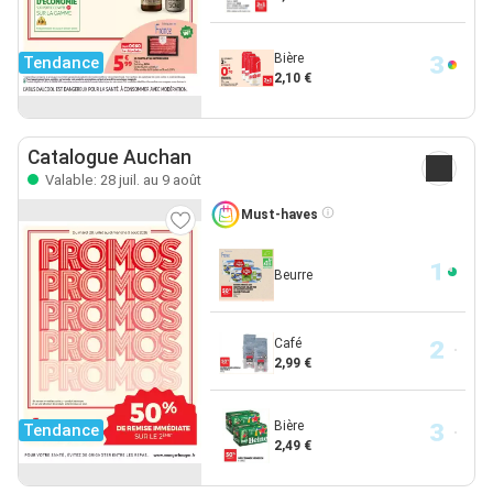
Bière
Tendance
2,10 €
Catalogue Auchan
Valable: 28 juil. au 9 août
Must-haves
Beurre
Café
2,99 €
Bière
Tendance
2,49 €