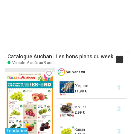
Catalogue Auchan | Les bons plans du week
Valable: 6 août au 9 août
Souvent vu
D'églefin
11,99 €
Moules
2,99 €
Raisin
Tendance