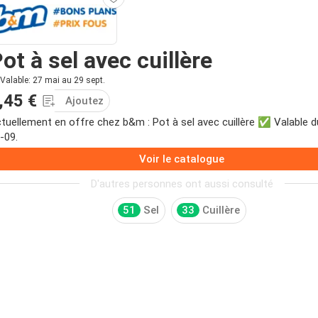
ot à sel avec cuillère
Valable: 27 mai au 29 sept.
,45 €
Ajoutez
tuellement en offre chez b&m : Pot à sel avec cuillère ✅ Valable d
-09.
Voir le catalogue
D'autres personnes ont aussi consulté
51
Sel
33
Cuillère