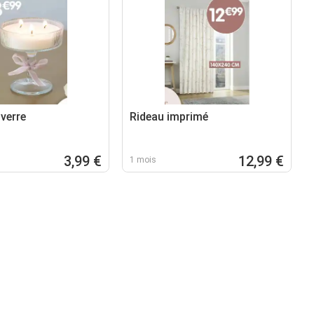
verre
Rideau imprimé
3,99 €
12,99 €
1 mois