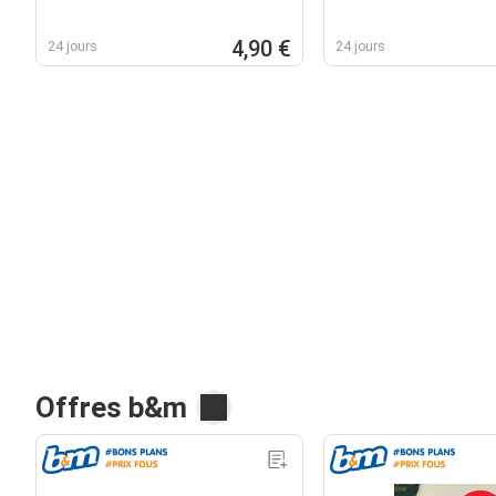
4,90 €
24 jours
24 jours
Offres b&m