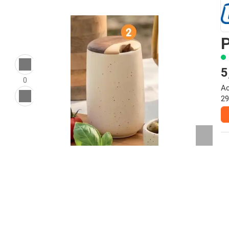
P
5
0
Ac
29