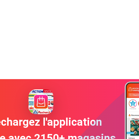
chargez l'application
te avec 2150+ magasins