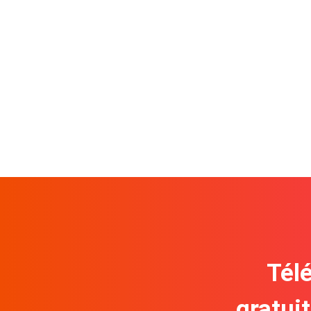
Télé
gratui