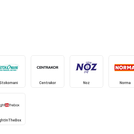
Stokomani
Centrakor
Noz
Norma
ightInTheBox