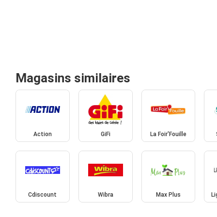
Magasins similaires
Action
GiFi
La Foir'Fouille
Cdiscount
Wibra
Max Plus
L