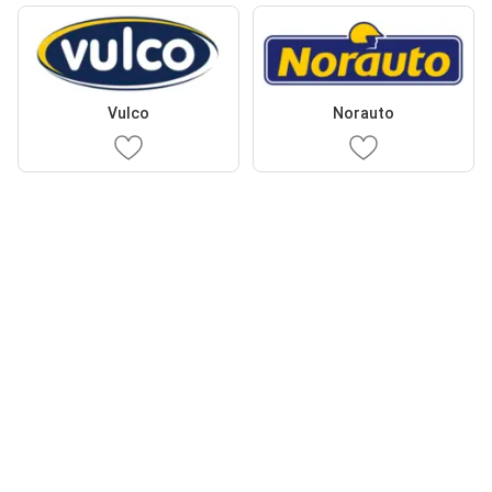
Vulco
Norauto