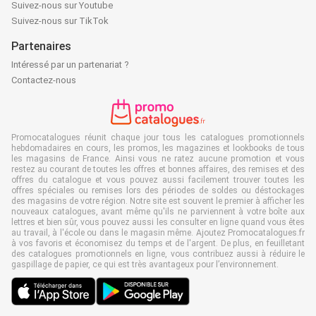
Suivez-nous sur Youtube
Suivez-nous sur TikTok
Partenaires
Intéressé par un partenariat ?
Contactez-nous
Promocatalogues réunit chaque jour tous les catalogues promotionnels
hebdomadaires en cours, les promos, les magazines et lookbooks de tous
les magasins de France. Ainsi vous ne ratez aucune promotion et vous
restez au courant de toutes les offres et bonnes affaires, des remises et des
offres du catalogue et vous pouvez aussi facilement trouver toutes les
offres spéciales ou remises lors des périodes de soldes ou déstockages
des magasins de votre région. Notre site est souvent le premier à afficher les
nouveaux catalogues, avant même qu'ils ne parviennent à votre boîte aux
lettres et bien sûr, vous pouvez aussi les consulter en ligne quand vous êtes
au travail, à l'école ou dans le magasin même. Ajoutez Promocatalogues.fr
à vos favoris et économisez du temps et de l'argent. De plus, en feuilletant
des catalogues promotionnels en ligne, vous contribuez aussi à réduire le
gaspillage de papier, ce qui est très avantageux pour l’environnement.