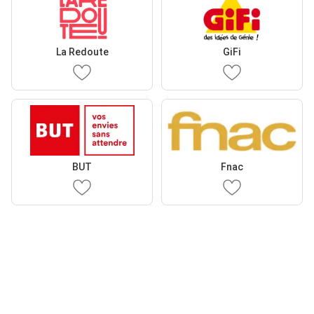
La Redoute
GiFi
BUT
Fnac