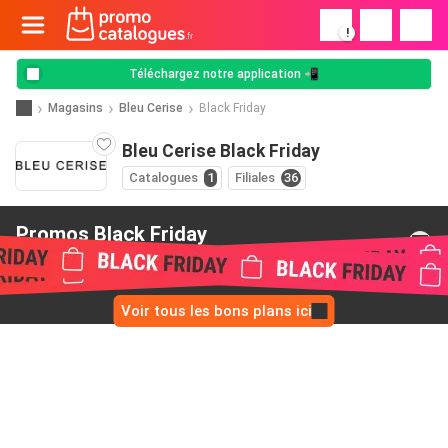
!
Téléchargez notre application 📲
Magasins
Bleu Cerise
Black Friday
Bleu Cerise Black Friday
Catalogues
1
Filiales
36
Promos Black Friday
de Bleu Cerise
Voir tous les bons plans ici