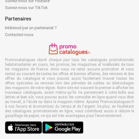
Suivez-nous sur Youtube
Suivez-nous sur TikTok
Partenaires
Intéressé par un partenariat ?
Contactez-nous
Promocatalogues réunit chaque jour tous les catalogues promotionnels
hebdomadaires en cours, les promos, les magazines et lookbooks de tous
les magasins de France. Ainsi vous ne ratez aucune promotion et vous
restez au courant de toutes les offres et bonnes affaires, des remises et des
offres du catalogue et vous pouvez aussi facilement trouver toutes les
offres spéciales ou remises lors des périodes de soldes ou déstockages
des magasins de votre région. Notre site est souvent le premier à afficher les
nouveaux catalogues, avant même qu'ils ne parviennent à votre boîte aux
lettres et bien sûr, vous pouvez aussi les consulter en ligne quand vous êtes
au travail, à l'école ou dans le magasin même. Ajoutez Promocatalogues.fr
à vos favoris et économisez du temps et de l'argent. De plus, en feuilletant
des catalogues promotionnels en ligne, vous contribuez aussi à réduire le
gaspillage de papier, ce qui est très avantageux pour l’environnement.