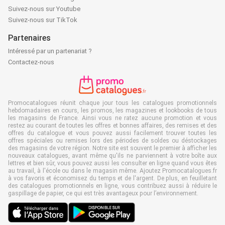
Suivez-nous sur Youtube
Suivez-nous sur TikTok
Partenaires
Intéressé par un partenariat ?
Contactez-nous
Promocatalogues réunit chaque jour tous les catalogues promotionnels
hebdomadaires en cours, les promos, les magazines et lookbooks de tous
les magasins de France. Ainsi vous ne ratez aucune promotion et vous
restez au courant de toutes les offres et bonnes affaires, des remises et des
offres du catalogue et vous pouvez aussi facilement trouver toutes les
offres spéciales ou remises lors des périodes de soldes ou déstockages
des magasins de votre région. Notre site est souvent le premier à afficher les
nouveaux catalogues, avant même qu'ils ne parviennent à votre boîte aux
lettres et bien sûr, vous pouvez aussi les consulter en ligne quand vous êtes
au travail, à l'école ou dans le magasin même. Ajoutez Promocatalogues.fr
à vos favoris et économisez du temps et de l'argent. De plus, en feuilletant
des catalogues promotionnels en ligne, vous contribuez aussi à réduire le
gaspillage de papier, ce qui est très avantageux pour l’environnement.