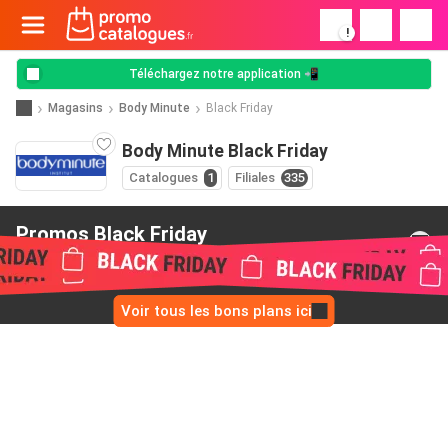
!
Téléchargez notre application 📲
Magasins
Body Minute
Black Friday
Body Minute Black Friday
Catalogues
1
Filiales
335
Promos Black Friday
de Body Minute
Voir tous les bons plans ici