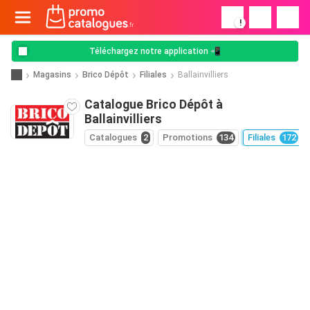
!
Téléchargez notre application 📲
Magasins
Brico Dépôt
Filiales
Ballainvilliers
Catalogue Brico Dépôt à
Ballainvilliers
Catalogues
2
Promotions
134
Filiales
172