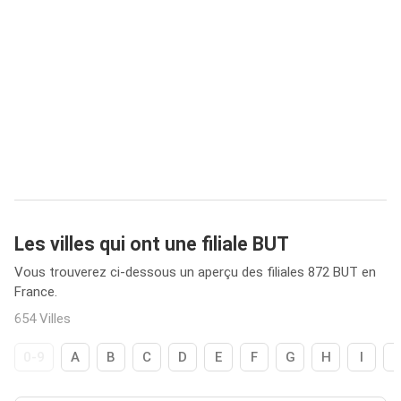
Les villes qui ont une filiale BUT
Vous trouverez ci-dessous un aperçu des filiales 872 BUT en
France.
654 Villes
0-9
A
B
C
D
E
F
G
H
I