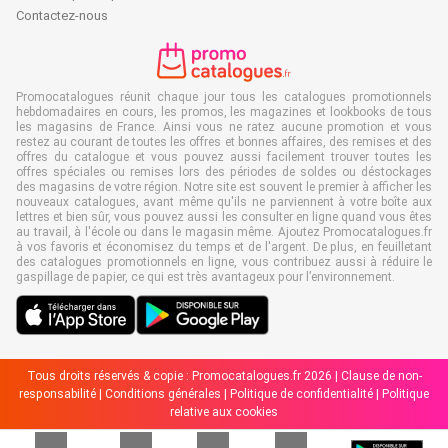
Contactez-nous
Promocatalogues réunit chaque jour tous les catalogues promotionnels
hebdomadaires en cours, les promos, les magazines et lookbooks de tous
les magasins de France. Ainsi vous ne ratez aucune promotion et vous
restez au courant de toutes les offres et bonnes affaires, des remises et des
offres du catalogue et vous pouvez aussi facilement trouver toutes les
offres spéciales ou remises lors des périodes de soldes ou déstockages
des magasins de votre région. Notre site est souvent le premier à afficher les
nouveaux catalogues, avant même qu'ils ne parviennent à votre boîte aux
lettres et bien sûr, vous pouvez aussi les consulter en ligne quand vous êtes
au travail, à l'école ou dans le magasin même. Ajoutez Promocatalogues.fr
à vos favoris et économisez du temps et de l'argent. De plus, en feuilletant
des catalogues promotionnels en ligne, vous contribuez aussi à réduire le
gaspillage de papier, ce qui est très avantageux pour l’environnement.
Tous droits réservés & copie : Promocatalogues.fr 2026 |
Clause de non-
responsabilité
|
Conditions générales
|
Politique de confidentialité
|
Politique
relative aux cookies