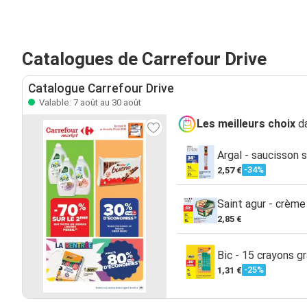
Catalogues de Carrefour Drive
Catalogue Carrefour Drive
Valable: 7 août au 30 août
Les meilleurs choix
da
Argal - saucisson 
-34%
2,57 €
Saint agur - crèm
2,85 €
Bic - 15 crayons g
-25%
1,31 €