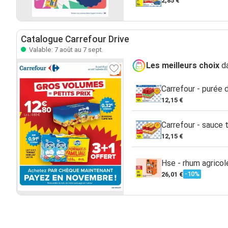
2,85 €
Catalogue Carrefour Drive
Valable: 7 août au 7 sept.
Les meilleurs choix
da
Carrefour - purée
12,15 €
Carrefour - sauce 
12,15 €
Hse - rhum agricol
-10%
26,01 €