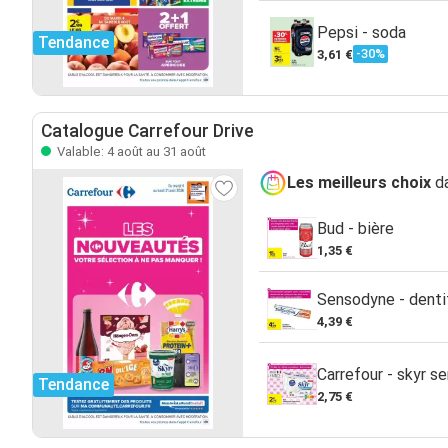
Pepsi - soda
Tendance
-30%
3,61 €
Catalogue Carrefour Drive
Valable: 4 août au 31 août
Les meilleurs choix
da
Bud - bière
1,35 €
Sensodyne - denti
4,39 €
Carrefour - skyr s
Tendance
2,75 €