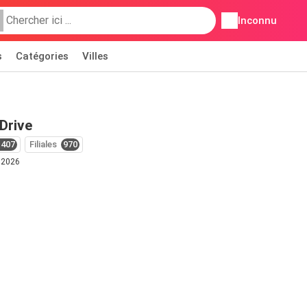
Inconnu
s
Catégories
Villes
Drive
1407
Filiales
970
t 2026