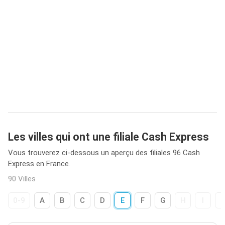
Les villes qui ont une filiale Cash Express
Vous trouverez ci-dessous un aperçu des filiales 96 Cash
Express en France.
90 Villes
0-9
A
B
C
D
E
F
G
H
I