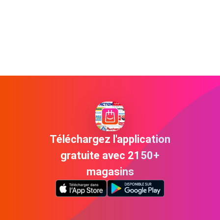
Téléchargez l'application
gratuite avec 2150+
magasins