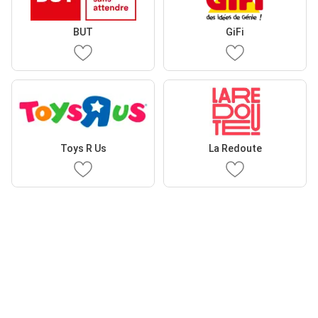
BUT
GiFi
Toys R Us
La Redoute