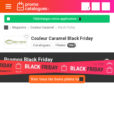
!
Téléchargez notre application 📲
Magasins
Couleur Caramel
Black Friday
Couleur Caramel Black Friday
Catalogues
Filiales
1967
Promos Black Friday
de Couleur Caramel
Voir tous les bons plans ici