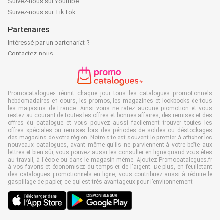
Suivez-nous sur Youtube
Suivez-nous sur TikTok
Partenaires
Intéressé par un partenariat ?
Contactez-nous
Promocatalogues réunit chaque jour tous les catalogues promotionnels
hebdomadaires en cours, les promos, les magazines et lookbooks de tous
les magasins de France. Ainsi vous ne ratez aucune promotion et vous
restez au courant de toutes les offres et bonnes affaires, des remises et des
offres du catalogue et vous pouvez aussi facilement trouver toutes les
offres spéciales ou remises lors des périodes de soldes ou déstockages
des magasins de votre région. Notre site est souvent le premier à afficher les
nouveaux catalogues, avant même qu'ils ne parviennent à votre boîte aux
lettres et bien sûr, vous pouvez aussi les consulter en ligne quand vous êtes
au travail, à l'école ou dans le magasin même. Ajoutez Promocatalogues.fr
à vos favoris et économisez du temps et de l'argent. De plus, en feuilletant
des catalogues promotionnels en ligne, vous contribuez aussi à réduire le
gaspillage de papier, ce qui est très avantageux pour l’environnement.