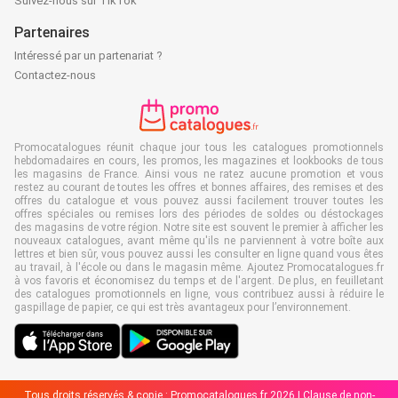
Suivez-nous sur TikTok
Partenaires
Intéressé par un partenariat ?
Contactez-nous
Promocatalogues réunit chaque jour tous les catalogues promotionnels
hebdomadaires en cours, les promos, les magazines et lookbooks de tous
les magasins de France. Ainsi vous ne ratez aucune promotion et vous
restez au courant de toutes les offres et bonnes affaires, des remises et des
offres du catalogue et vous pouvez aussi facilement trouver toutes les
offres spéciales ou remises lors des périodes de soldes ou déstockages
des magasins de votre région. Notre site est souvent le premier à afficher les
nouveaux catalogues, avant même qu'ils ne parviennent à votre boîte aux
lettres et bien sûr, vous pouvez aussi les consulter en ligne quand vous êtes
au travail, à l'école ou dans le magasin même. Ajoutez Promocatalogues.fr
à vos favoris et économisez du temps et de l'argent. De plus, en feuilletant
des catalogues promotionnels en ligne, vous contribuez aussi à réduire le
gaspillage de papier, ce qui est très avantageux pour l’environnement.
Tous droits réservés & copie : Promocatalogues.fr 2026 |
Clause de non-