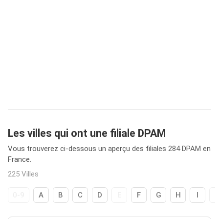
Les villes qui ont une filiale DPAM
Vous trouverez ci-dessous un aperçu des filiales 284 DPAM en
France.
225 Villes
0-9
A
B
C
D
E
F
G
H
I