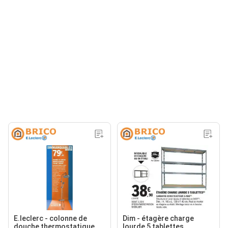
E.leclerc - colonne de
Dim - étagère charge
douche thermostatique
lourde 5 tablettes