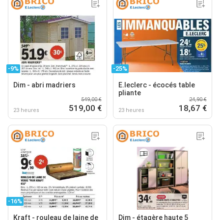
-9%
-25%
Dim - abri madriers
E.leclerc - écocés table
pliante
549,00 €
24,90 €
519,00 €
18,67 €
23 heures
23 heures
-16%
Kraft - rouleau de laine de
Dim - étagère haute 5