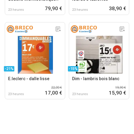
pagan chrome
79,90 €
38,90 €
23 heures
23 heures
-21%
-15%
E.leclerc - dalle lisse
Dim - lambris bois blanc
22,00 €
19,90 €
17,00 €
15,90 €
23 heures
23 heures