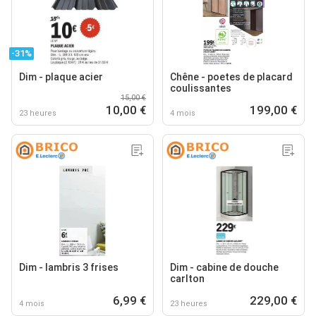
-31%
Dim - plaque acier
Chêne - poetes de placard
coulissantes
15,00 €
10,00 €
199,00 €
23 heures
4 mois
Dim - lambris 3 frises
Dim - cabine de douche
carlton
6,99 €
229,00 €
4 mois
23 heures