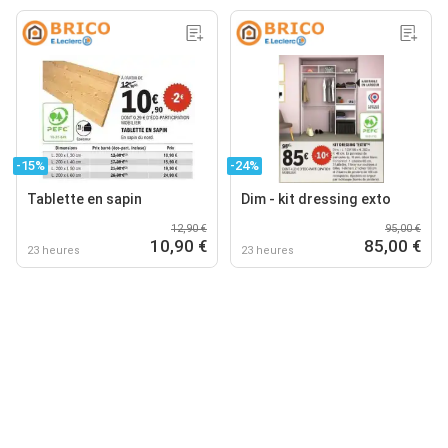
-15%
-24%
Tablette en sapin
Dim - kit dressing exto
12,90 €
95,00 €
10,90 €
85,00 €
23 heures
23 heures