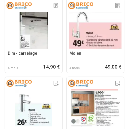
Dim - carrelage
Molen
14,90 €
49,00 €
4 mois
4 mois