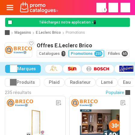
!
Téléchargez notre application 📲
Magasins
E.Leclerc Brico
Promotions
Offres E.Leclerc Brico
Catalogues
1
Promotions
235
Filiales
65
Marques
Produits
Plaid
Radiateur
Lamé
Eau
235 résultats
Populaire