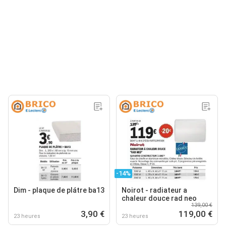
-14%
Dim - plaque de plátre ba13
Noirot - radiateur a
chaleur douce rad neo
139,00 €
3,90 €
119,00 €
23 heures
23 heures