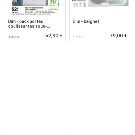
Dim - pack portes
Dim - beignet
coulissantes sous-
combles
52,90 €
79,00 €
4 mois
4 mois