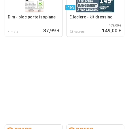
-16%
Dim - bloc porte isoplane
E.leclerc - kit dressing
179,00 €
37,99 €
149,00 €
4 mois
23 heures