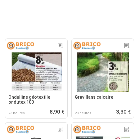
Ondulline géotextile
Gravillans calcaire
ondutex 100
8,90 €
3,30 €
23 heures
23 heures