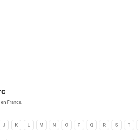
rc
 en France.
J
K
L
M
N
O
P
Q
R
S
T