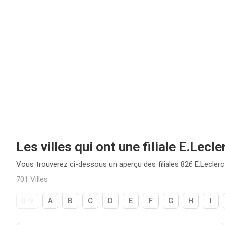
Les villes qui ont une filiale E.Lecle
Vous trouverez ci-dessous un aperçu des filiales 826 E.Leclerc
701 Villes
0-9
A
B
C
D
E
F
G
H
I