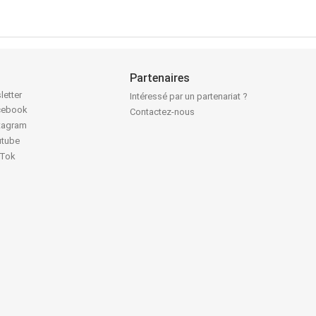
Partenaires
letter
Intéressé par un partenariat ?
acebook
Contactez-nous
stagram
utube
kTok