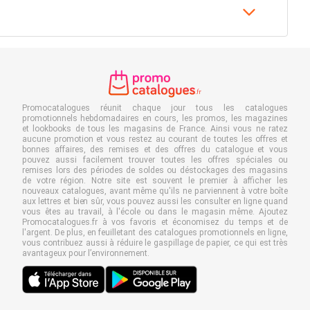
Promocatalogues réunit chaque jour tous les catalogues
promotionnels hebdomadaires en cours, les promos, les magazines
et lookbooks de tous les magasins de France. Ainsi vous ne ratez
aucune promotion et vous restez au courant de toutes les offres et
bonnes affaires, des remises et des offres du catalogue et vous
pouvez aussi facilement trouver toutes les offres spéciales ou
remises lors des périodes de soldes ou déstockages des magasins
de votre région. Notre site est souvent le premier à afficher les
nouveaux catalogues, avant même qu'ils ne parviennent à votre boîte
aux lettres et bien sûr, vous pouvez aussi les consulter en ligne quand
vous êtes au travail, à l'école ou dans le magasin même. Ajoutez
Promocatalogues.fr à vos favoris et économisez du temps et de
l'argent. De plus, en feuilletant des catalogues promotionnels en ligne,
vous contribuez aussi à réduire le gaspillage de papier, ce qui est très
avantageux pour l’environnement.