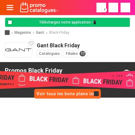
!
Téléchargez notre application 📲
Magasins
Gant
Black Friday
Gant Black Friday
Catalogues
Filiales
17
Promos Black Friday
de Gant
Voir tous les bons plans ici