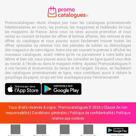
Promocatalogues réunit chaque jour tous les catalogues promotionnels
hebdomadaires en cours, les promos, les magazines et lookbooks de tous
les magasins de France. Ainsi vous ne ratez aucune promotion et vous
restez au courant de toutes les offres et bonnes affaires, des remises et des
offres du catalogue et vous pouvez aussi facilement trouver toutes les
offres spéciales ou remises lors des périodes de soldes ou déstockages
des magasins de votre région. Notre site est souvent le premier à afficher les
nouveaux catalogues, avant même qu'ils ne parviennent à votre boîte aux
lettres et bien sûr, vous pouvez aussi les consulter en ligne quand vous êtes
au travail, à l'école ou dans le magasin même. Ajoutez Promocatalogues.fr
à vos favoris et économisez du temps et de l'argent. De plus, en feuilletant
des catalogues promotionnels en ligne, vous contribuez aussi à réduire le
gaspillage de papier, ce qui est très avantageux pour l’environnement.
Tous droits réservés & copie : Promocatalogues.fr 2026 |
Clause de non-
responsabilité
|
Conditions générales
|
Politique de confidentialité
|
Politique
relative aux cookies
Voir l'App