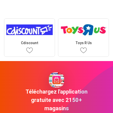
Cdiscount
Toys R Us
Téléchargez l'application
gratuite avec 2150+
magasins