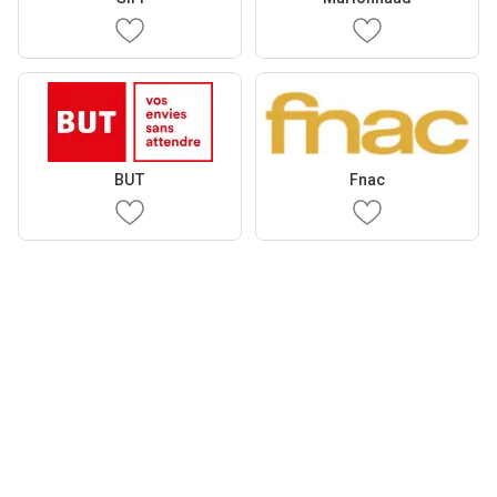
BUT
Fnac