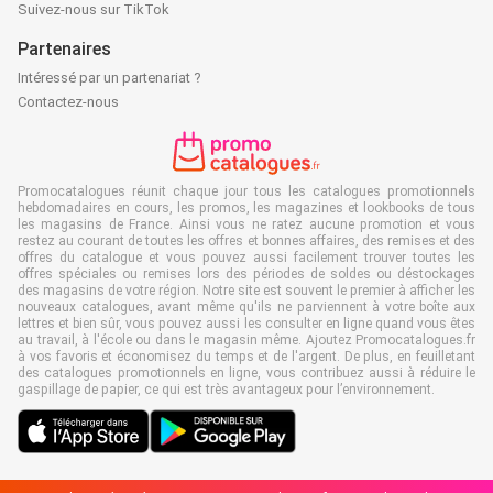
Suivez-nous sur TikTok
Partenaires
Intéressé par un partenariat ?
Contactez-nous
Promocatalogues réunit chaque jour tous les catalogues promotionnels
hebdomadaires en cours, les promos, les magazines et lookbooks de tous
les magasins de France. Ainsi vous ne ratez aucune promotion et vous
restez au courant de toutes les offres et bonnes affaires, des remises et des
offres du catalogue et vous pouvez aussi facilement trouver toutes les
offres spéciales ou remises lors des périodes de soldes ou déstockages
des magasins de votre région. Notre site est souvent le premier à afficher les
nouveaux catalogues, avant même qu'ils ne parviennent à votre boîte aux
lettres et bien sûr, vous pouvez aussi les consulter en ligne quand vous êtes
au travail, à l'école ou dans le magasin même. Ajoutez Promocatalogues.fr
à vos favoris et économisez du temps et de l'argent. De plus, en feuilletant
des catalogues promotionnels en ligne, vous contribuez aussi à réduire le
gaspillage de papier, ce qui est très avantageux pour l’environnement.