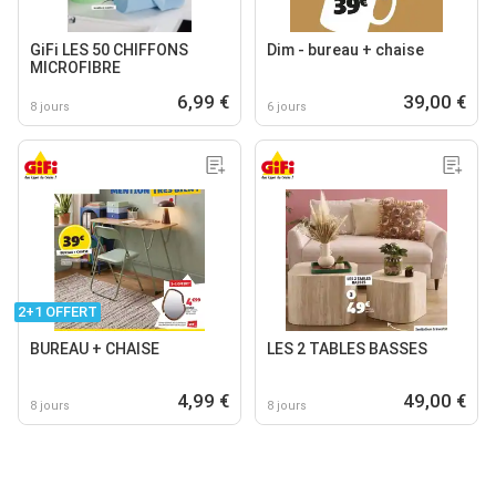
GiFi LES 50 CHIFFONS
Dim - bureau + chaise
MICROFIBRE
6,99 €
39,00 €
8 jours
6 jours
2+1 OFFERT
BUREAU + CHAISE
LES 2 TABLES BASSES
4,99 €
49,00 €
8 jours
8 jours