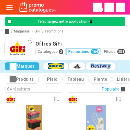
!
Téléchargez notre application 📲
Magasins
GiFi
Promotions
Offres GiFi
Catalogues
2
Promotions
164
Filiales
251
Marques
Produits
Plaid
Tableau
Plante
Litière
164 résultats
Populaire