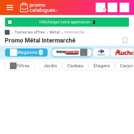
!
Téléchargez notre application 📲
Toutes les offres
Métal
Intermarché
Promo Métal Intermarché
Magasins
1
Filtres
Jardin
Cadeau
Etagere
Carpo