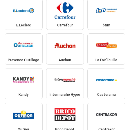
E.Leclerc
Carrefour
b&m
Provence Outillage
Auchan
La Foir'Fouille
Kandy
Intermarché Hyper
Castorama
Outiror
Brico Dépôt
Centrakor