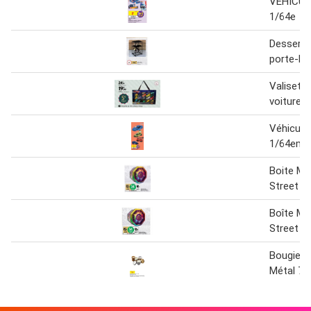
VÉHICUL
1/64e
Desserte
porte-bou
Valisette
voitures
Véhicule
1/64eme
Boite Met
Street
Boîte Mét
Street
Bougie N
Métal 7 