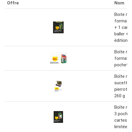
Offre
Nom
Boite mé
format 8
+ 1 cart
baller + 
édition l
Boîte mé
format 
pochett
Boîte mé
sucettes
pierrot 
260 g
Boîte mé
3 pochet
cartes éd
limitée