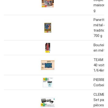
maison r
g
Panetton
métal co
traditio
700 g
Bouteill
en métal 
TEAM BO
40 voitu
1/64ème
PIERRE 
Corbeille
CLEMEN
Set pape
pièces m