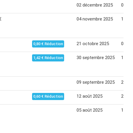
02 décembre 2025
07 dé
€
04 novembre 2025
16 no
21 octobre 2025
02 no
0,80 € Réduction
30 septembre 2025
12 oc
1,42 € Réduction
09 septembre 2025
21 se
12 août 2025
24 ao
0,60 € Réduction
05 août 2025
17 ao