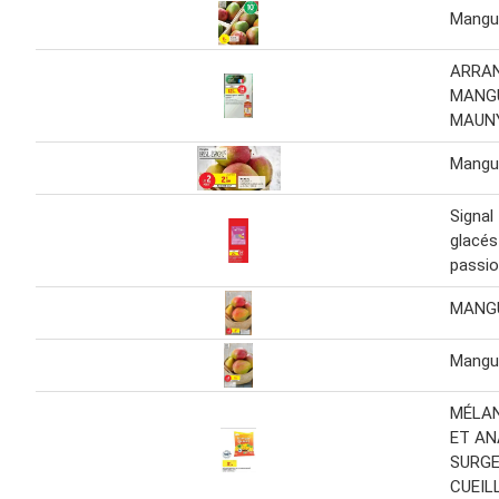
Mangu
ARRAN
MANG
MAUN
Mangu
Signal
glacés 
passi
MANGU
Mangue
MÉLA
ET A
SURGE
CUEIL