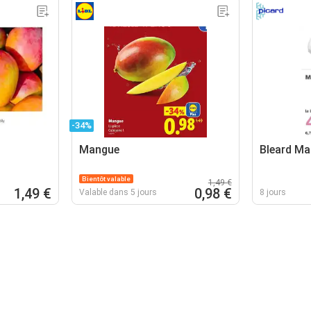
-34%
Mangue
Bleard M
Bientôt valable
1,49 €
1,49 €
0,98 €
Valable dans 5 jours
8 jours