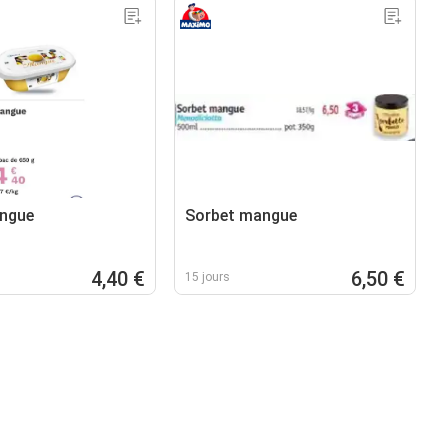
angue
Sorbet mangue
4,40 €
6,50 €
15 jours