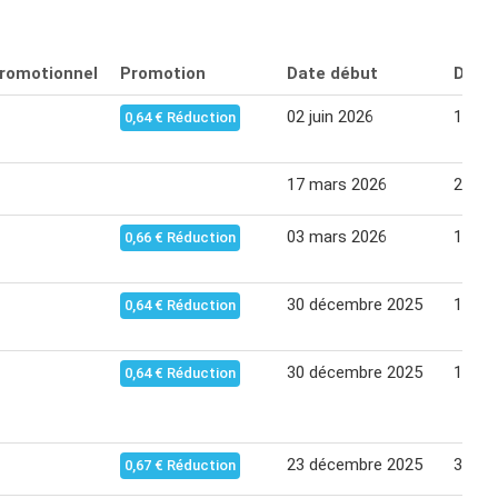
promotionnel
Promotion
Date début
Date 
02 juin 2026
14 jui
0,64 € Réduction
17 mars 2026
29 ma
03 mars 2026
15 ma
0,66 € Réduction
30 décembre 2025
11 jan
0,64 € Réduction
30 décembre 2025
11 jan
0,64 € Réduction
23 décembre 2025
31 dé
0,67 € Réduction