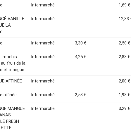
e
Intermarché
1,69 €
GÉ VANILLE
Intermarché
12,33 
UE LA
Y
e
Intermarché
3,30 €
2,50 €
 - mochis
Intermarché
4,25 €
2,83 €
au fruit de la
on et mangue
E AFFINÉE
Intermarché
2,00 €
 affinée
Intermarché
2,58 €
1,98 €
NGE MANGUE
Intermarché
3,29 €
NANAS
LÉ FRESH
LETTE