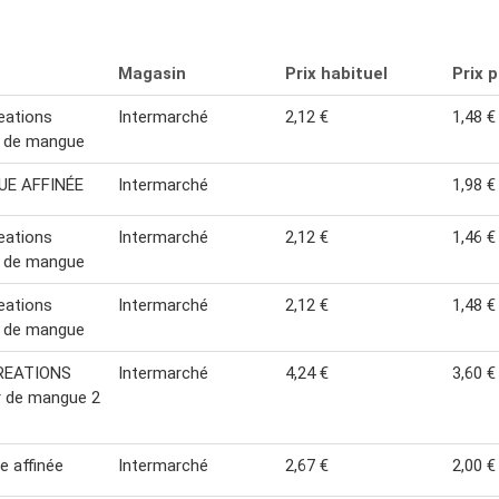
Magasin
Prix habituel
Prix 
eations
Intermarché
2,12 €
1,48 €
r de mangue
E AFFINÉE
Intermarché
1,98 €
eations
Intermarché
2,12 €
1,46 €
r de mangue
eations
Intermarché
2,12 €
1,48 €
r de mangue
REATIONS
Intermarché
4,24 €
3,60 €
r de mangue 2
 affinée
Intermarché
2,67 €
2,00 €