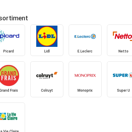
sortiment
Picard
Lidl
E.Leclerc
Netto
Grand Frais
Colruyt
Monoprix
Super U
La Vie Claire