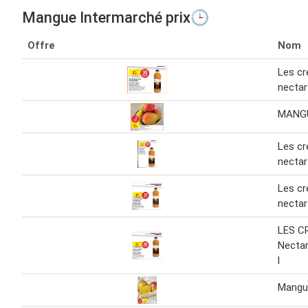
Mangue Intermarché prix🕒
Offre
Nom
Les cr
necta
MANGU
Les cr
necta
Les cr
necta
LES C
Necta
l
Mangue