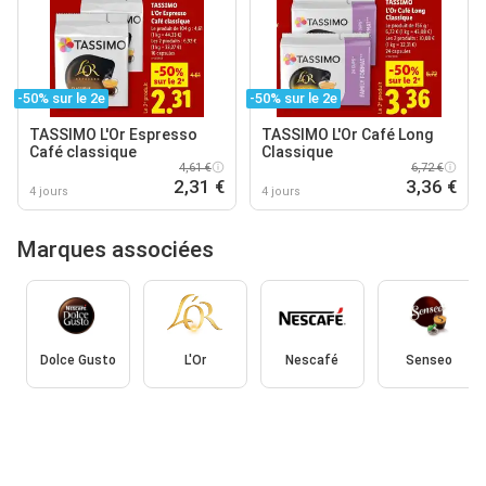
-50% sur le 2e
-50% sur le 2e
TASSIMO L'Or Espresso
TASSIMO L'Or Café Long
Café classique
Classique
4,61 €
6,72 €
2,31 €
3,36 €
4 jours
4 jours
Marques associées
Dolce Gusto
L'Or
Nescafé
Senseo