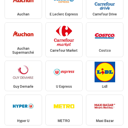
Auchan
E.Leclerc Express
Carrefour Drive
Auchan
Carrefour Market
Costco
Supermarché
Guy Demarle
U Express
Lidl
Hyper U
METRO
Maxi Bazar