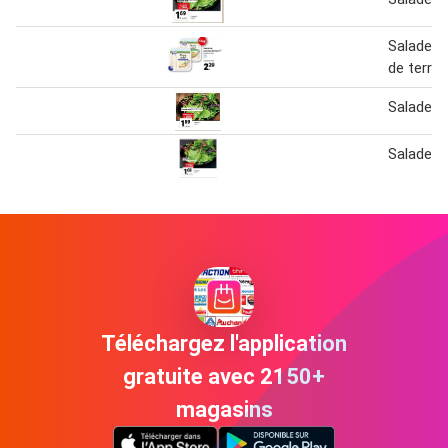
Salade 
de terre
Salade m
Salade
Téléchargez l'application
gratuite avec 2150+
magasins