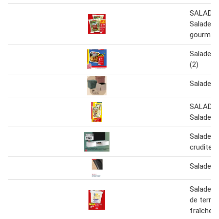
SALADI
Salade m
gourman
Salade à 
(2)
Salade 
SALADI
Salade 
Salade b
crudites
Salade i
Salade 
de terre 
fraîche (