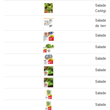
Salade ba
Catégori
Salade 
de terre 
Salade
Salade
Salade d
Salade m
Salade m
Salade I
Salade i