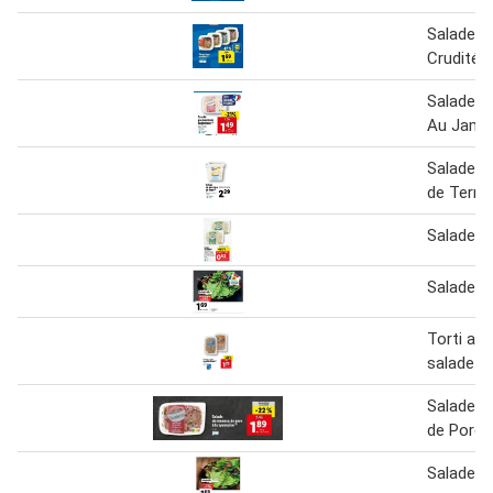
Salade B
Crudités
Salade P
Au Jamb
Salade 
de Terre
Salade de
Salade m
Torti au 
salade a
Salade d
de Porc
Salade m