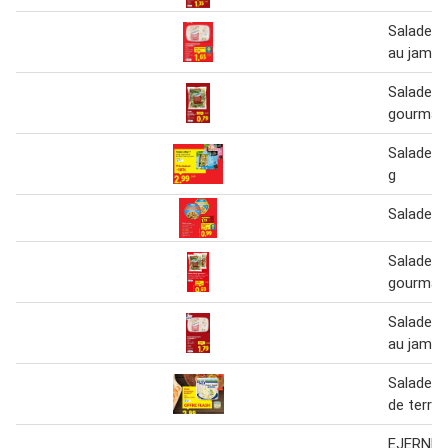
Salade p
au jamb
Salade m
gourman
Salade c
g
Salade a
Salade m
gourman
Salade p
au jambo
Salade 
de terre 
EJERNES