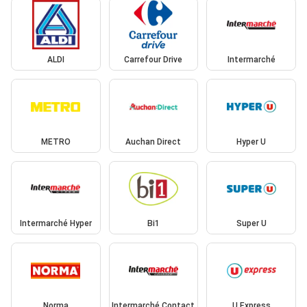
ALDI
Carrefour Drive
Intermarché
METRO
Auchan Direct
Hyper U
Intermarché Hyper
Bi1
Super U
Norma
Intermarché Contact
U Express