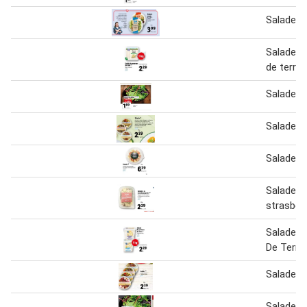
Salade S
Salade 
de terre
Salade m
Salade
Salade
Salade à 
strasbou
Salade 
De Terre
Salade
Salade M