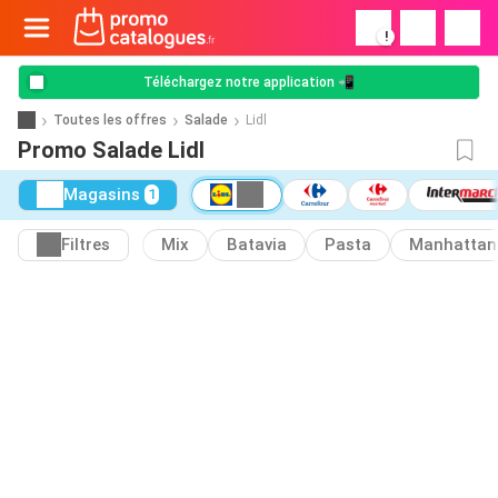
!
Téléchargez notre application 📲
Toutes les offres
Salade
Lidl
Promo Salade Lidl
Magasins
1
Filtres
Mix
Batavia
Pasta
Manhattan