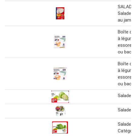
SALADI
Salade p
au jamb
Boîte de
à légume
essoreus
ou bac à
Boîte de
à légume
essoreus
ou bac à
Salade Ic
Salade ex
Salade ba
Catégori