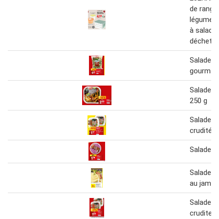
de range
légumes,
à salade
déchets
Salade m
gourman
Salade à 
250 g
Salade b
crudités
Salade à 
Salade p
au jamb
Salade b
crudites