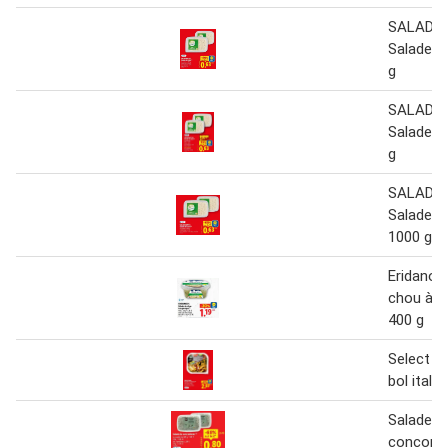
SALADI
Salade de
g
SALADI
Salade de
g
SALADI
Salade de
1000 g
Eridanou
chou à l
400 g
Select &
bol itali
Salade d
concomb