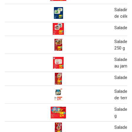
Saladine
de céleri
Salade B
Salade à 
250 g
Salade p
au jambo
Salade d
Salade 
de terre 
Salade a
g
Salades 