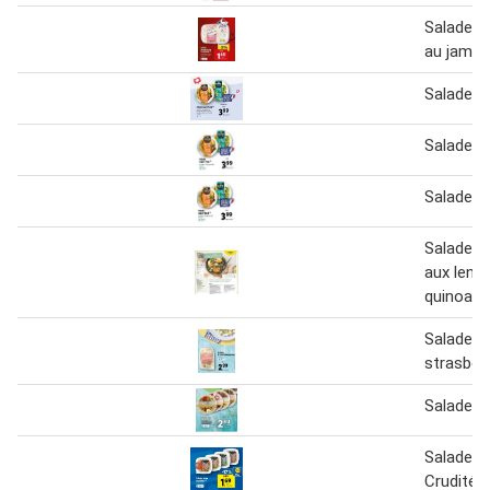
Salade p
au jamb
Salade s
Salade s
Salade s
Salade de
aux lentil
quinoa et
Salade à 
strasbou
Salade
Salade B
Crudités