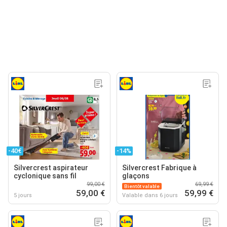
-40€
-14%
Silvercrest aspirateur
Silvercrest Fabrique à
cyclonique sans fil
glaçons
99,00 €
69,99 €
Bientôt valable
59,00 €
59,99 €
5 jours
Valable dans 6 jours