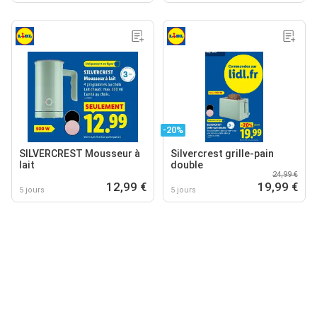
-20%
SILVERCREST Mousseur à
Silvercrest grille-pain
lait
double
24,99 €
12,99 €
19,99 €
5 jours
5 jours