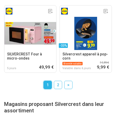
-33%
SILVERCREST Four à
Silvercrest appareil à pop-
micro-ondes
corn
14,99 €
Bientôt valable
49,99 €
9,99 €
5 jours
Valable dans 6 jours
1
2
>
Magasins proposant Silvercrest dans leur
assortiment