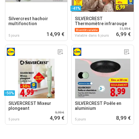
-41%
Silvercrest hachoir
SILVERCREST
multifonction
Thermomètre infrarouge
11,99 €
Bientôt valable
14,99 €
6,99 €
5 jours
Valable dans 6 jours
-50%
SILVERCREST Mixeur
SILVERCREST Poêle en
plongeant
aluminium
9,99 €
4,99 €
8,99 €
5 jours
5 jours