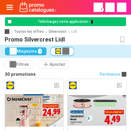
!
Téléchargez notre application 📲
Toutes les offres
Silvercrest
Lidl
Promo Silvercrest Lidl
Magasins
1
Filtres
Ajoutez
30 promotions
Pertinence