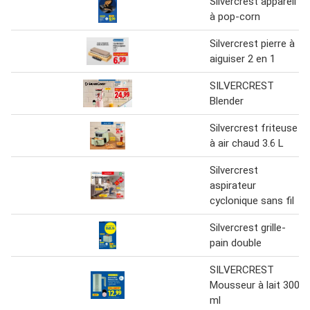
Silvercrest appareil
à pop-corn
Silvercrest pierre à
aiguiser 2 en 1
SILVERCREST
Blender
Silvercrest friteuse
à air chaud 3.6 L
Silvercrest
aspirateur
cyclonique sans fil
Silvercrest grille-
pain double
SILVERCREST
Mousseur à lait 300
ml