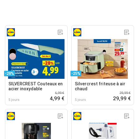
-28%
-25%
SILVERCREST Couteaux en
Silvercrest friteuse à air
acier inoxydable
chaud
6,99 €
39,99 €
4,99 €
29,99 €
5 jours
5 jours