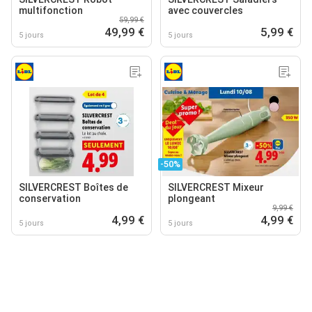
multifonction
avec couvercles
59,99 €
49,99 €
5,99 €
5 jours
5 jours
-50%
SILVERCREST Boîtes de
SILVERCREST Mixeur
conservation
plongeant
9,99 €
4,99 €
4,99 €
5 jours
5 jours