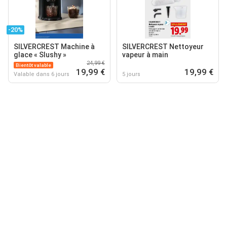
-20%
SILVERCREST Machine à
SILVERCREST Nettoyeur
glace « Slushy »
vapeur à main
24,99 €
Bientôt valable
19,99 €
19,99 €
Valable dans 6 jours
5 jours