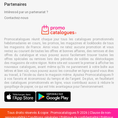
Partenaires
Intéressé par un partenariat ?
Contactez-nous
Promocatalogues réunit chaque jour tous les catalogues promotionnels
hebdomadaires en cours, les promos, les magazines et lookbooks de tous
les magasins de France. Ainsi vous ne ratez aucune promotion et vous
restez au courant de toutes les offres et bonnes affaires, des remises et des
offres du catalogue et vous pouvez aussi facilement trouver toutes les
offres spéciales ou remises lors des périodes de soldes ou déstockages
des magasins de votre région. Notre site est souvent le premier à afficher les
nouveaux catalogues, avant même qu'ils ne parviennent à votre boîte aux
lettres et bien sûr, vous pouvez aussi les consulter en ligne quand vous êtes
au travail, à l'école ou dans le magasin même. Ajoutez Promocatalogues.fr
à vos favoris et économisez du temps et de l'argent. De plus, en feuilletant
des catalogues promotionnels en ligne, vous contribuez aussi à réduire le
gaspillage de papier, ce qui est très avantageux pour l’environnement.
Tous droits réservés & copie : Promocatalogues.fr 2026 |
Clause de non-
responsabilité
|
Conditions générales
|
Politique de confidentialité
|
Politique