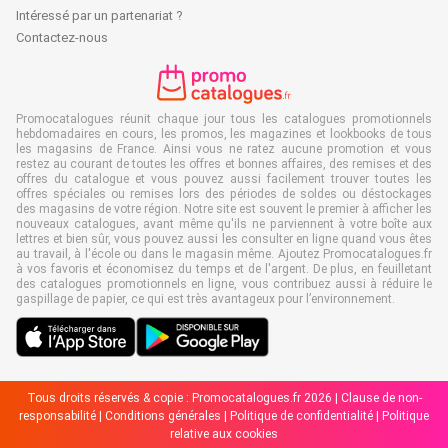
Intéressé par un partenariat ?
Contactez-nous
Promocatalogues réunit chaque jour tous les catalogues promotionnels
hebdomadaires en cours, les promos, les magazines et lookbooks de tous
les magasins de France. Ainsi vous ne ratez aucune promotion et vous
restez au courant de toutes les offres et bonnes affaires, des remises et des
offres du catalogue et vous pouvez aussi facilement trouver toutes les
offres spéciales ou remises lors des périodes de soldes ou déstockages
des magasins de votre région. Notre site est souvent le premier à afficher les
nouveaux catalogues, avant même qu'ils ne parviennent à votre boîte aux
lettres et bien sûr, vous pouvez aussi les consulter en ligne quand vous êtes
au travail, à l'école ou dans le magasin même. Ajoutez Promocatalogues.fr
à vos favoris et économisez du temps et de l'argent. De plus, en feuilletant
des catalogues promotionnels en ligne, vous contribuez aussi à réduire le
gaspillage de papier, ce qui est très avantageux pour l’environnement.
Tous droits réservés & copie : Promocatalogues.fr 2026 |
Clause de non-
responsabilité
|
Conditions générales
|
Politique de confidentialité
|
Politique
relative aux cookies