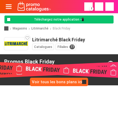
!
Téléchargez notre application 📲
Magasins
Litrimarché
Black Friday
Litrimarché Black Friday
Catalogues
Filiales
77
Promos Black Friday
de Litrimarché
Voir tous les bons plans ici