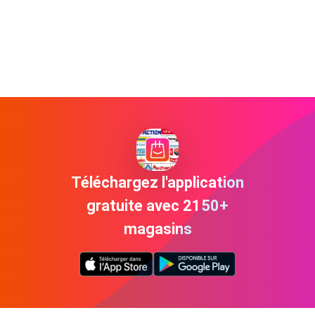
Téléchargez l'application
gratuite avec 2150+
magasins