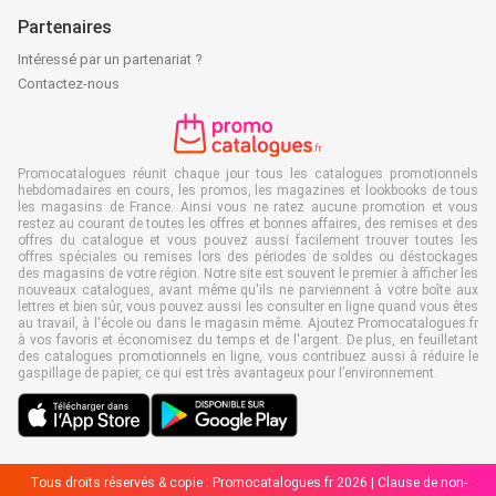
Partenaires
Intéressé par un partenariat ?
Contactez-nous
Promocatalogues réunit chaque jour tous les catalogues promotionnels
hebdomadaires en cours, les promos, les magazines et lookbooks de tous
les magasins de France. Ainsi vous ne ratez aucune promotion et vous
restez au courant de toutes les offres et bonnes affaires, des remises et des
offres du catalogue et vous pouvez aussi facilement trouver toutes les
offres spéciales ou remises lors des périodes de soldes ou déstockages
des magasins de votre région. Notre site est souvent le premier à afficher les
nouveaux catalogues, avant même qu'ils ne parviennent à votre boîte aux
lettres et bien sûr, vous pouvez aussi les consulter en ligne quand vous êtes
au travail, à l'école ou dans le magasin même. Ajoutez Promocatalogues.fr
à vos favoris et économisez du temps et de l'argent. De plus, en feuilletant
des catalogues promotionnels en ligne, vous contribuez aussi à réduire le
gaspillage de papier, ce qui est très avantageux pour l’environnement.
Tous droits réservés & copie : Promocatalogues.fr 2026 |
Clause de non-