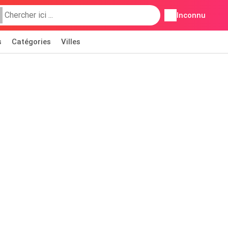
Inconnu
s
Catégories
Villes