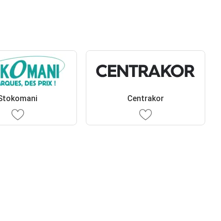
Stokomani
Centrakor