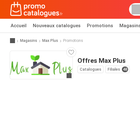
Accueil
Nouveaux catalogues
Promotions
Magasin
Magasins
Max Plus
Promotions
Offres Max Plus
Catalogues
Filiales
48
Allez au site web