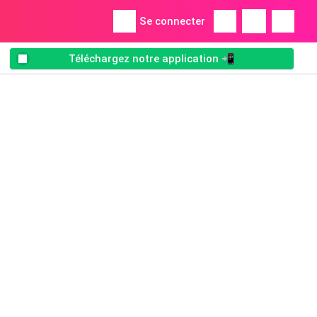
Se connecter
Téléchargez notre application 📲