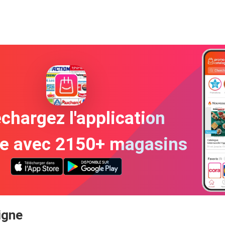
chargez l'application
te avec 2150+ magasins
igne