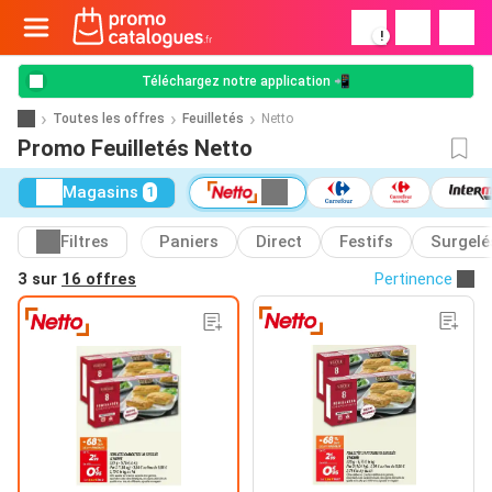
!
Téléchargez notre application 📲
Toutes les offres
Feuilletés
Netto
Promo Feuilletés Netto
Magasins
1
Filtres
Paniers
Direct
Festifs
Surgelé
3 sur
16 offres
Pertinence