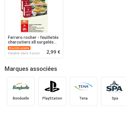
Ferrero rocher - feuilletés
charcutiers x8 surgelés
vitacure
Bientôt valable
2,99 €
Valable dans 3 jours
Marques associées
Bonduelle
PlayStation
Tena
Spa