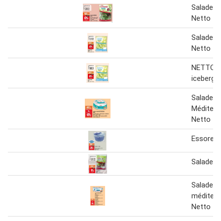
Salade 
Netto
Salade I
Netto
NETTO s
iceberg
Salade A
Méditerr
Netto
Essoreus
Salade m
Salade a
méditerr
Netto