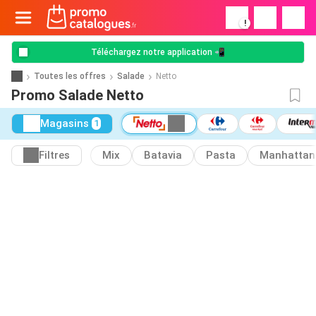
!
Téléchargez notre application 📲
Toutes les offres
Salade
Netto
Promo Salade Netto
Magasins
1
Filtres
Mix
Batavia
Pasta
Manhattan