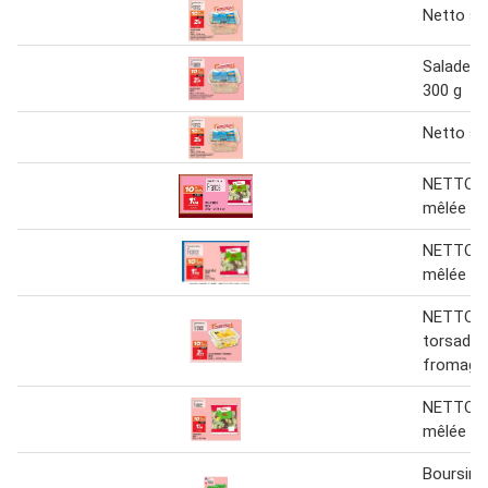
Netto sa
Salade a
300 g
Netto sa
NETTO S
mêlée 25
NETTO S
mêlée 25
NETTO S
torsades
fromage
NETTO S
mêlée 25
Boursin 