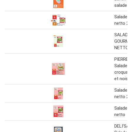
salade
Salade 
netto 25
SALADE
GOURMA
NETTO
PIERRE 
Salade q
croquan
et noise
Salade 
netto 25
Salade 
netto
DELI'SA