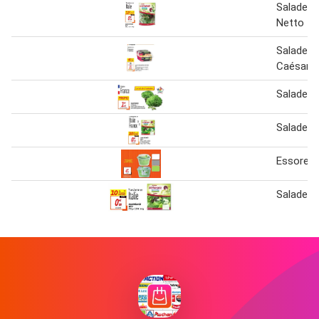
Salade 
Netto
Salade &
Caésar
Salade b
Salade m
Essoreus
Salade m