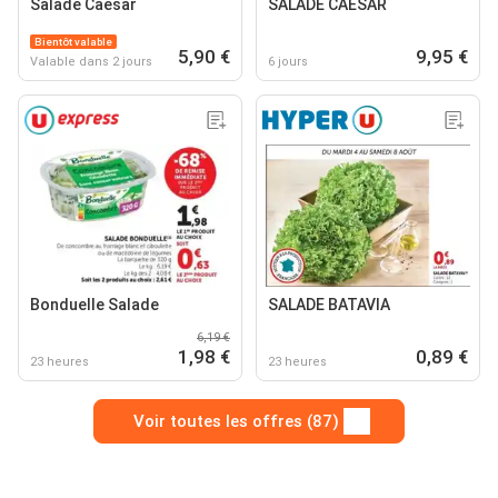
Salade Caesar
SALADE CAESAR
Bientôt valable
5,90 €
9,95 €
Valable dans 2 jours
6 jours
Bonduelle Salade
SALADE BATAVIA
6,19 €
1,98 €
0,89 €
23 heures
23 heures
Voir toutes les offres (87)