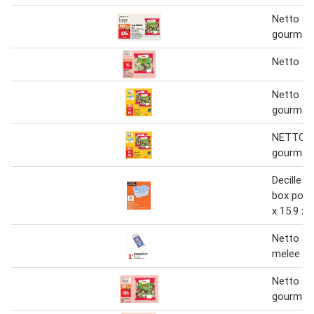
Netto sa
gourman
Netto sa
Netto sa
gourman
NETTO S
gourman
Decille 
box pour
x 15.9 x
Netto - 
melee
Netto sa
gourman