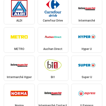
ALDI
Carrefour Drive
Intermarché
METRO
Auchan Direct
Hyper U
Intermarché Hyper
Bi1
Super U
Norma
Intermarché Contact
U Express