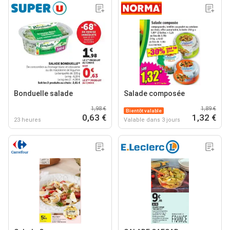
Bonduelle salade
Salade composée
1,98 €
1,89 €
Bientôt valable
0,63 €
1,32 €
23 heures
Valable dans 3 jours