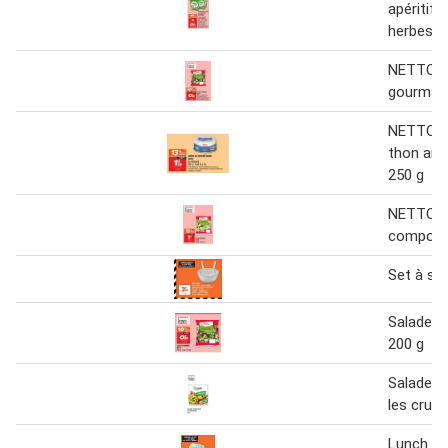
apéritif a
herbes
NETTO S
gourman
NETTO S
thon amé
250 g
NETTO S
composé
Set à sa
Salade 
200 g
Salade l'i
les crud
Lunch bo