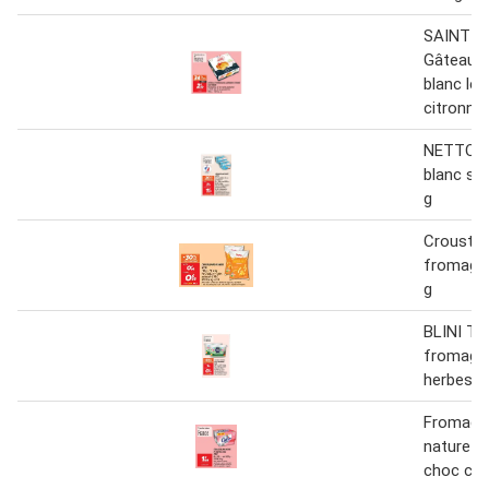
SAINT 
Gâteau 
blanc lé
citronné
NETTO F
blanc su
g
Croustill
fromage 
g
BLINI Tar
fromage a
herbes 1
Fromage
nature 0
choc cal