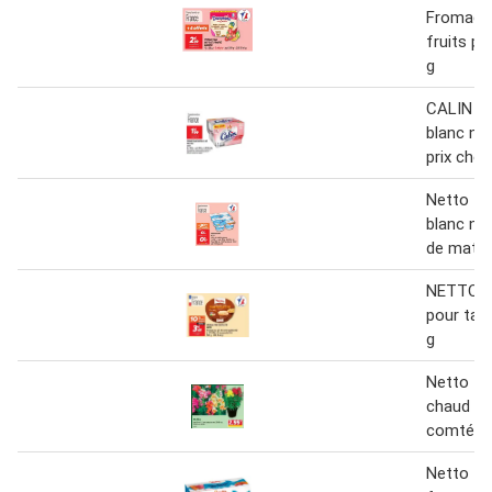
Fromage 
fruits p
g
CALIN F
blanc na
prix choc
Netto f
blanc na
de matiè
NETTO F
pour tart
g
Netto - 
chaud de
comté
Netto tu