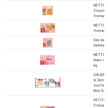
NETTO
Croustill
fromage
NETTO R
fromage 
Dés de f
herbes n
NETTO F
blanc na
kg
GALBANI
le 2ème 
tout le 
libre GA
PETITS 
Fromage 