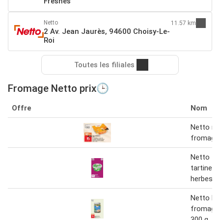
Fresnes
Netto
11.57 km
2 Av. Jean Jaurès, 94600 Choisy-Le-
Roi
Toutes les filiales
Fromage Netto prix🕒
Offre
Nom
Netto ro
fromage
Netto f
tartiner a
herbes
Netto Dé
fromage 
300 g