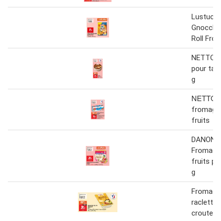
Lustucru
Gnocchi 
Roll Fro
NETTO F
pour tart
g
ΝΕΤΤΟ T
fromage 
fruits
DANONI
Fromage 
fruits p
g
Fromage
raclette
croute n