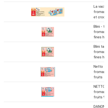
La vache 
fromage 
et croq p
Blini - ta
fromage f
fines he
Blini tart
fromage f
fines he
Netto tu
fromage 
fruits
NETTO T
fromage 
fruits 96
DANONI