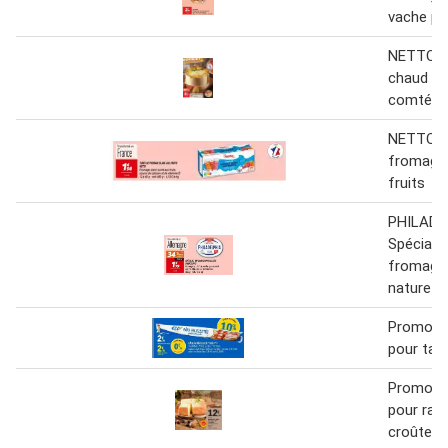
vache pa
NETTO F
chaud de
comté 5
NETTO T
fromage 
fruits
PHILADE
Spécialit
fromage 
nature
Promo -
pour tart
Promo -
pour rac
croûte