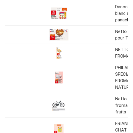
Danonin
blanc aux
panaché
Netto F
pour Tart
NETTO R
FROMAG
PHILADE
SPÉCIAL
FROMAGE
NATURE
Netto - t
fromage 
fruits
FRIANDI
CHAT A