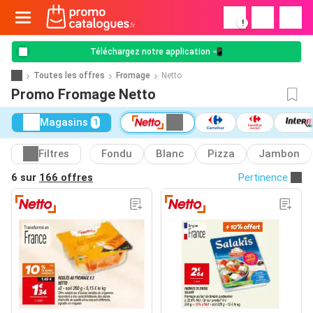
!
Téléchargez notre application 📲
Toutes les offres
Fromage
Netto
Promo Fromage Netto
Magasins
1
Filtres
Fondu
Blanc
Pizza
Jambon
6 sur
166 offres
Pertinence