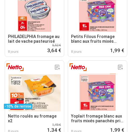
PHILADELPHIA fromage au
Petits Filous Fromage
lait de vache pasteurisé
blanc aux fruits mixés
5,52 €
panachés
3,64 €
1,99 €
8 jours
8 jours
-10% de remise
Netto roulés au fromage
Yoplait fromage blanc aux
x2
fruits mixés panachés prix
1,49 €
choc
1,34 €
1,99 €
8 jours
8 jours