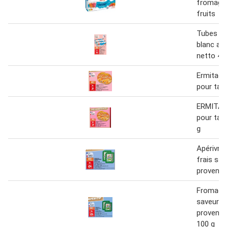
fromage 
fruits
Tubes d
blanc aux
netto 48
Ermitag
pour tart
ERMITAG
pour tart
g
Apérivra
frais sa
provenc
Fromage 
saveurs 
provence
100 g