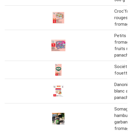
Croc'fra
rouges f
fromage
Petits fi
fromage 
fruits mi
panachés
Société
fouetté 
Danonin
blanc aux
panaché
Somagic
hamburg
garban/
fromage