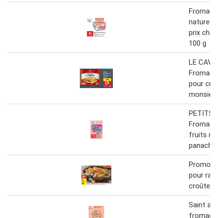
Fromage
nature 0
prix choc
100 g
LE CAVA
Fromage
pour cro
monsieur
PETITS 
Fromage 
fruits mi
panachés
Promo -
pour rac
croûte
Saint alb
fromage 