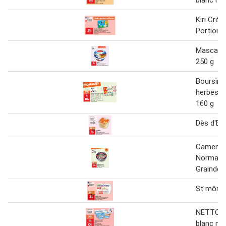
blanc ne
Kiri Crè
Portions
Mascarpo
250 g
Boursin a
herbes 1
160 g
Dès d'E
Camembe
Normandi
Graindor
St môret
NETTO F
blanc na