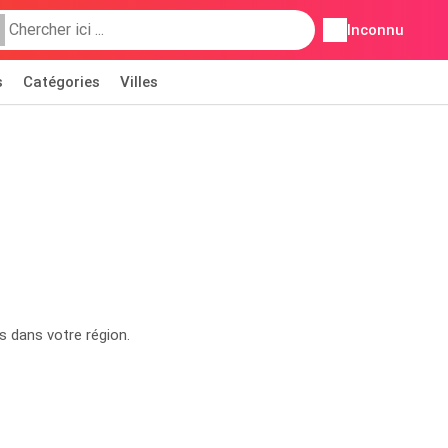
Inconnu
s
Catégories
Villes
es dans votre région.