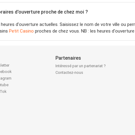
oraires d'ouverture proche de chez moi ?
 heures d'ouverture actuelles. Saisissez le nom de votre ville ou 
asins
Petit Casino
proches de chez vous. NB : les heures d'ouverture
Partenaires
letter
Intéressé par un partenariat ?
acebook
Contactez-nous
stagram
utube
kTok