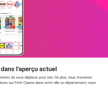
 dans l'aperçu actuel
iterez de vous déplacer pour rien. De plus, vous trouverez
tions sur Petit Casino dans votre ville ou département, nous