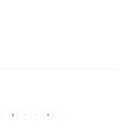
U
V
W
X
Y
Z