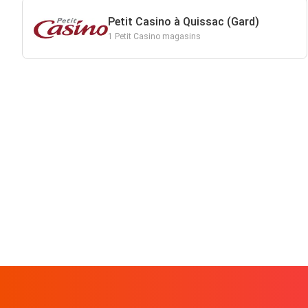
Petit Casino à Quissac (Gard)
1 Petit Casino magasins