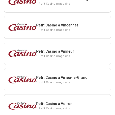
1 Petit Casino magasins
Petit Casino à Vincennes
1 Petit Casino magasins
Petit Casino à Vinneuf
1 Petit Casino magasins
Petit Casino à Virieu-le-Grand
1 Petit Casino magasins
Petit Casino à Voiron
1 Petit Casino magasins