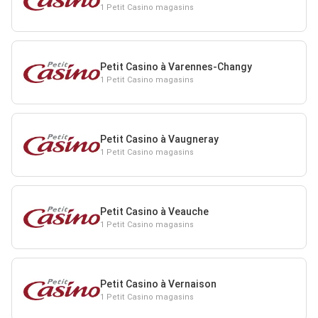
1 Petit Casino magasins
Petit Casino à Varennes-Changy
1 Petit Casino magasins
Petit Casino à Vaugneray
1 Petit Casino magasins
Petit Casino à Veauche
1 Petit Casino magasins
Petit Casino à Vernaison
1 Petit Casino magasins