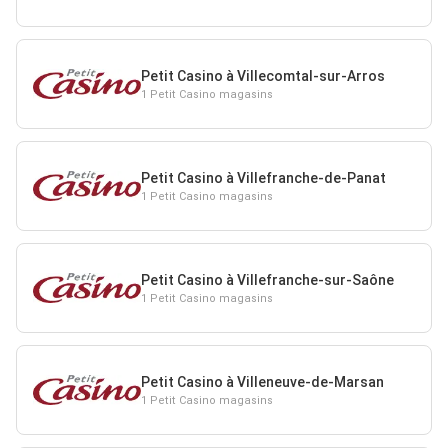
Petit Casino à Villecomtal-sur-Arros
1 Petit Casino magasins
Petit Casino à Villefranche-de-Panat
1 Petit Casino magasins
Petit Casino à Villefranche-sur-Saône
1 Petit Casino magasins
Petit Casino à Villeneuve-de-Marsan
1 Petit Casino magasins