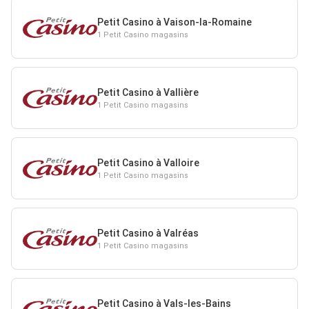
Petit Casino à Vaison-la-Romaine
1 Petit Casino magasins
Petit Casino à Vallière
1 Petit Casino magasins
Petit Casino à Valloire
1 Petit Casino magasins
Petit Casino à Valréas
1 Petit Casino magasins
Petit Casino à Vals-les-Bains