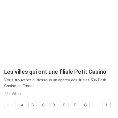
Les villes qui ont une filiale Petit Casino
Vous trouverez ci-dessous un aperçu des filiales 536 Petit
Casino en France.
434 Villes
0-9
A
B
C
D
E
F
G
H
I