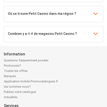
Où se trouve Petit Casino dans ma région ?
Combien y a-t-il de magasins Petit Casino ?
Information
Questions fréquemment posées
Promouvez?
Toutes les offres
Marques
Application mobile Promocatalogues.fr
Qui sommes-nous?
Publiez votre catalogue
Actualités
Services