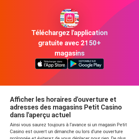
Téléchargez l'application
gratuite avec 2150+
magasins
Afficher les horaires d'ouverture et
adresses des magasins Petit Casino
dans l'aperçu actuel
Ainsi vous saurez toujours à l'avance si un magasin Petit
Casino est ouvert un dimanche ou lors d'une ouverture
prolongée et éviterez de vous déplacer pour rien. De plus,