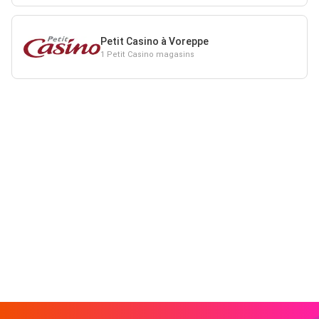
Petit Casino à Voreppe
1 Petit Casino magasins