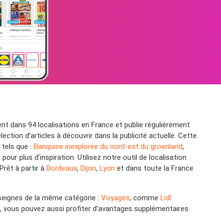
sent dans 94 localisations en France et publie régulièrement
tion d’articles à découvrir dans la publicité actuelle. Cette
 tels que :
Banquise inexplorée du nord-est du groenland
,
our plus d’inspiration. Utilisez notre outil de localisation
rêt à partir à
Bordeaux
,
Dijon
,
Lyon
et dans toute la France
nseignes de la même catégorie :
Voyages
, comme
Lidl
s, vous pouvez aussi profiter d’avantages supplémentaires