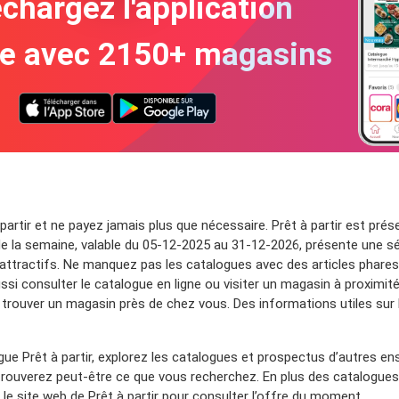
chargez l'application
te avec 2150+ magasins
partir et ne payez jamais plus que nécessaire. Prêt à partir est pré
la semaine, valable du 05-12-2025 au 31-12-2026, présente une sélec
 attractifs. Ne manquez pas les catalogues avec des articles phares
si consulter le catalogue en ligne ou visiter un magasin à proximité p
trouver un magasin près de chez vous. Des informations utiles sur P
ue Prêt à partir, explorez les catalogues et prospectus d’autres e
trouverez peut-être ce que vous recherchez. En plus des catalogue
 le site web de Prêt à partir pour consulter l’offre du moment.