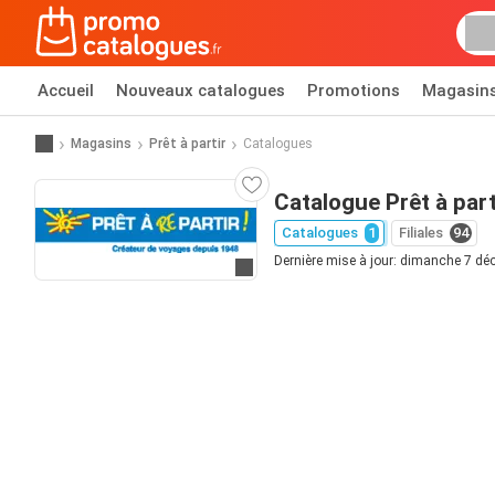
Accueil
Nouveaux catalogues
Promotions
Magasin
Magasins
Prêt à partir
Catalogues
Catalogue Prêt à part
Catalogues
1
Filiales
94
Dernière mise à jour: dimanche 7 d
Allez au site web