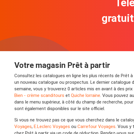
Télé
gratui
Votre magasin Prêt à partir
Consultez les catalogues en ligne les plus récents de Prêt à 
un nouveau catalogue ou prospectus. Le dernier catalogue de 
semaine, vous y trouverez 0 articles mis en avant à des prix
Bien - crème scanditours
et
Quiche lorraine
. Vous pouvez aus
dans le menu supérieur, à côté du champ de recherche, pour 
sont également disponibles sur le site officiel.
Si vous ne trouvez pas ce que vous cherchez dans le catalog
Voyages
,
E.Leclerc Voyages
ou
Carrefour Voyages
. Vous y 
chez Prêt à partir via un code de réduction. Rendez-vous sur