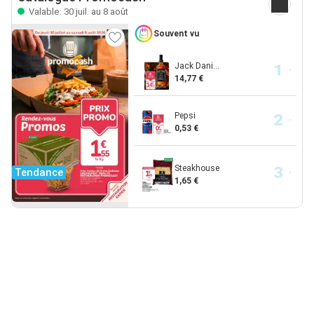
Valable: 30 juil. au 8 août
Souvent vu
Jack Dani...
14,77 €
Pepsi
0,53 €
Steakhouse
Tendance
1,65 €