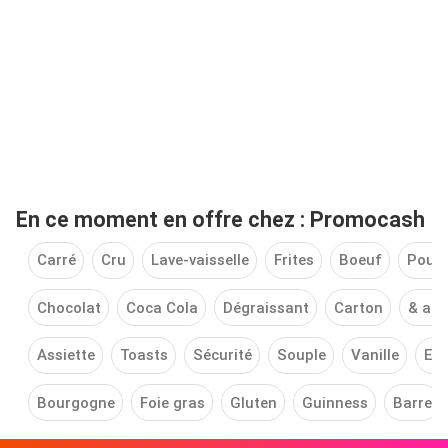
En ce moment en offre chez : Promocash
Carré
Cru
Lave-vaisselle
Frites
Boeuf
Poule
Chocolat
Coca Cola
Dégraissant
Carton
& al
Assiette
Toasts
Sécurité
Souple
Vanille
Evi
Bourgogne
Foie gras
Gluten
Guinness
Barre