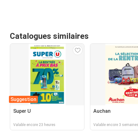
Catalogues similaires
Suggestion
Super U
Auchan
Valable encore 23 heures
Valable encore 3 semaine