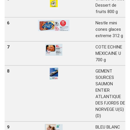
Dessert de
fruits 800 g
6
Nestle mini
cones glaces
extreme 312 g
7
COTE ECHINE
MEXICAINE U
700 g
8
GEMENT
SOURCES
SAUMON
ENTIER
ATLANTIQUE
DES FJORDS DE
NORVEGE U(G)
(D)
9
BLEU BLANC