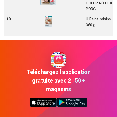
COEUR RÔTI DE
PORC
10
U Pains raisins
360 g
Téléchargez l'application
gratuite avec 2150+
magasins