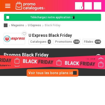
!
Téléchargez notre application 📲
Magasins
U Express
Black Friday
U Express Black Friday
Catalogues
6
Promotions
588
Filiales
698
Promos Black Friday
de U Express
Voir tous les bons plans ici