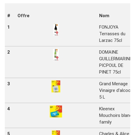
#
Offre
Nom
1
FONJOYA
Terrasses du
Larzac 75cl
2
DOMAINE
GUILLERMARINE
PICPOUL DE
PINET 75cl
3
Grand Menage
Vinaigre d'alcool
5 L
4
Kleenex
Mouchoirs blanc
family
5
Charles & Alice