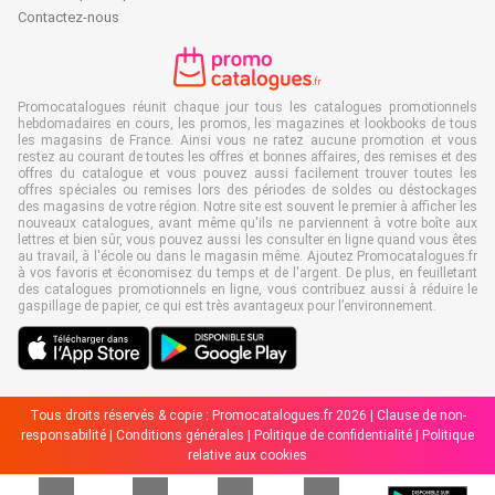
Contactez-nous
Promocatalogues réunit chaque jour tous les catalogues promotionnels
hebdomadaires en cours, les promos, les magazines et lookbooks de tous
les magasins de France. Ainsi vous ne ratez aucune promotion et vous
restez au courant de toutes les offres et bonnes affaires, des remises et des
offres du catalogue et vous pouvez aussi facilement trouver toutes les
offres spéciales ou remises lors des périodes de soldes ou déstockages
des magasins de votre région. Notre site est souvent le premier à afficher les
nouveaux catalogues, avant même qu'ils ne parviennent à votre boîte aux
lettres et bien sûr, vous pouvez aussi les consulter en ligne quand vous êtes
au travail, à l'école ou dans le magasin même. Ajoutez Promocatalogues.fr
à vos favoris et économisez du temps et de l'argent. De plus, en feuilletant
des catalogues promotionnels en ligne, vous contribuez aussi à réduire le
gaspillage de papier, ce qui est très avantageux pour l’environnement.
Tous droits réservés & copie : Promocatalogues.fr 2026 |
Clause de non-
responsabilité
|
Conditions générales
|
Politique de confidentialité
|
Politique
relative aux cookies