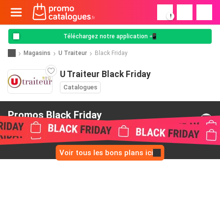
!
Téléchargez notre application 📲
Magasins
U Traiteur
Black Friday
U Traiteur Black Friday
Catalogues
Promos Black Friday
de U Traiteur
Voir tous les bons plans ici