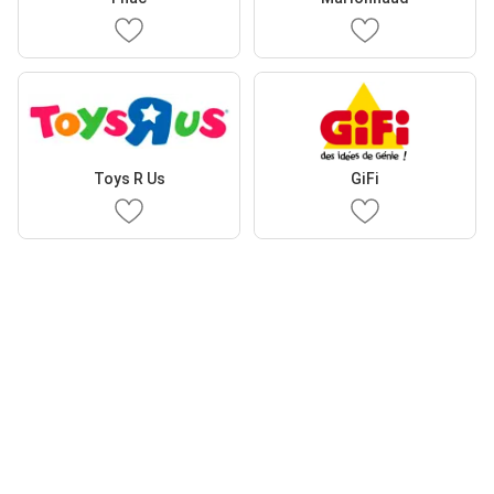
Toys R Us
GiFi