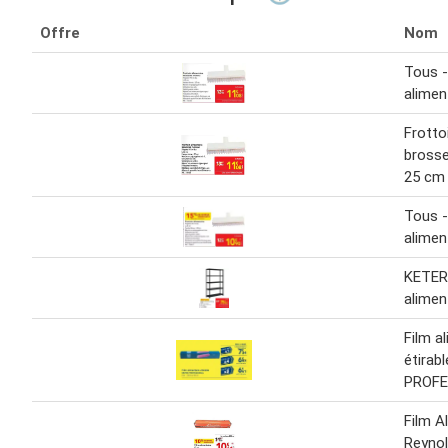
Offre
Nom
Tous -
alimen
Frotto
bross
25 cm
Tous -
alimen
KETER
alimen
Film a
étirab
PROFE
Film A
Reyno