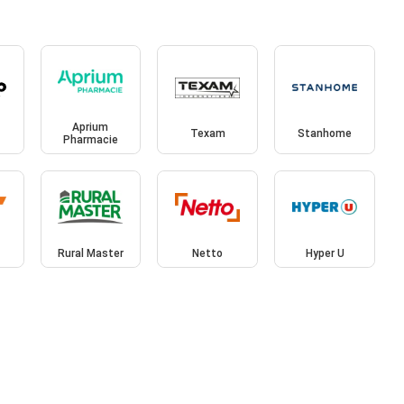
Aprium
Texam
Stanhome
Pharmacie
Rural Master
Netto
Hyper U