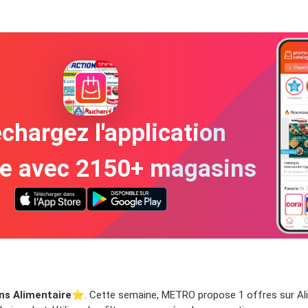
chargez l'application
te avec 2150+ magasins
ns Alimentaire
⭐️. Cette semaine, METRO propose 1 offres sur Alim