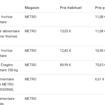
Magasin
Prix habituel
Prix 
 frottoir
METRO
11,08 
taire
ir alimentaire
METRO
13,03 €
11,08 
erie thomas
 frottoir
METRO
12,82 €
10,90 
taire
 Étagère
METRO
89,99 €
75,65 
taire 350 kg
limentaire
METRO
6,61 €
le METRO
SSIONAL
limentaire
METRO
lds