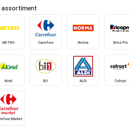
r assortiment
METRO
Carrefour
Norma
Brico Pro
Kiriel
Bi1
ALDI
Colruyt
refour Market