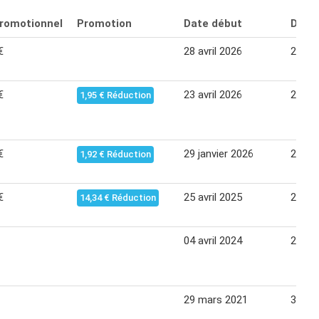
promotionnel
Promotion
Date début
Date 
€
28 avril 2026
20 ma
€
23 avril 2026
20 ma
1,95 € Réduction
€
29 janvier 2026
25 fév
1,92 € Réduction
€
25 avril 2025
21 ma
14,34 € Réduction
04 avril 2024
25 ma
29 mars 2021
31 ma