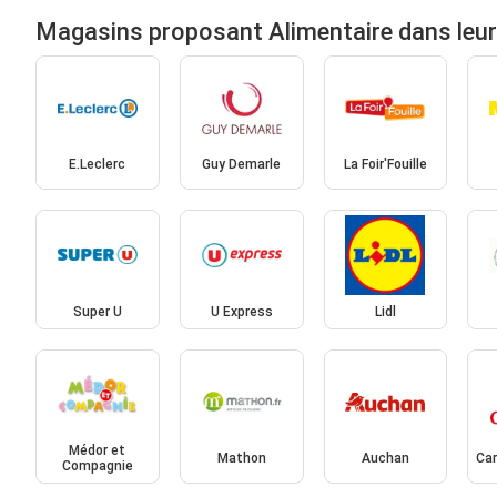
Magasins proposant Alimentaire dans leu
E.Leclerc
Guy Demarle
La Foir'Fouille
Super U
U Express
Lidl
Médor et
Mathon
Auchan
Car
Compagnie