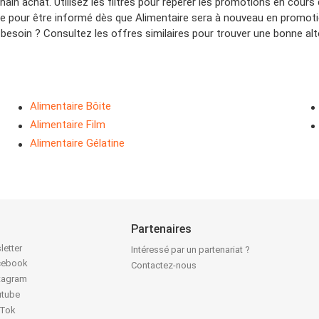
ain achat. Utilisez les filtres pour repérer les promotions en cours
he pour être informé dès que Alimentaire sera à nouveau en promoti
esoin ? Consultez les offres similaires pour trouver une bonne alt
Alimentaire Bôite
Alimentaire Film
Alimentaire Gélatine
Partenaires
letter
Intéressé par un partenariat ?
acebook
Contactez-nous
stagram
utube
kTok