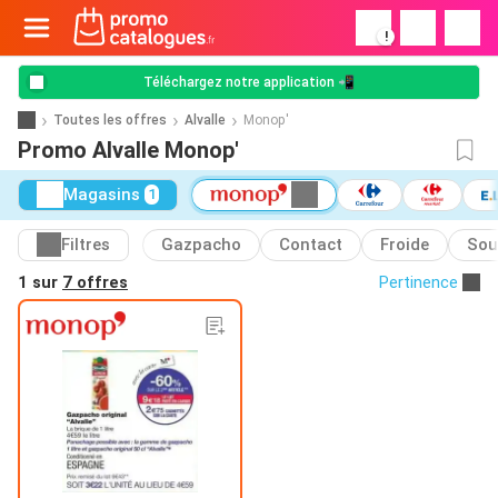
!
Téléchargez notre application 📲
Toutes les offres
Alvalle
Monop'
Promo Alvalle Monop'
Magasins
1
Filtres
Gazpacho
Contact
Froide
Sou
1 sur
7 offres
Pertinence