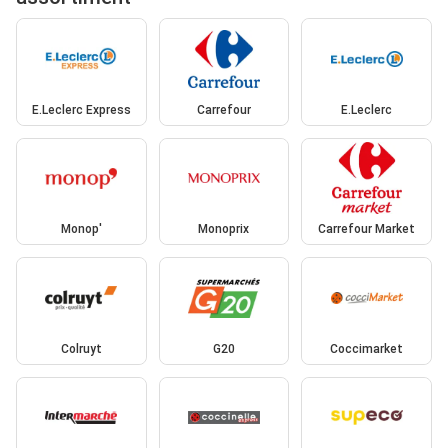
E.Leclerc Express
Carrefour
E.Leclerc
Monop'
Monoprix
Carrefour Market
Colruyt
G20
Coccimarket