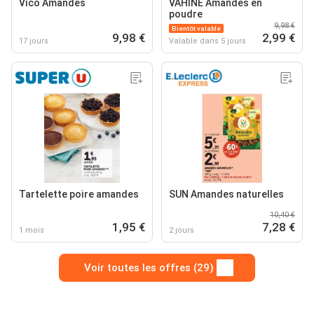
Vico Amandes
VAHINÉ Amandes en
poudre
9,98 €
Bientôt valable
9,98 €
2,99 €
17 jours
Valable dans 5 jours
Tartelette poire amandes
SUN Amandes naturelles
10,40 €
1,95 €
7,28 €
1 mois
2 jours
Voir toutes les offres (29)