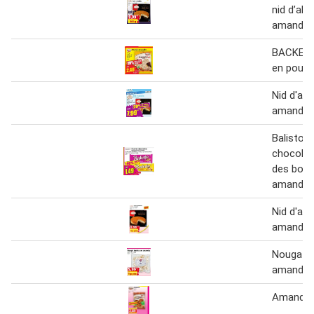
nid d’abei
amande
BACKEN
en poudr
Nid d'abe
amandes
Balisto 9
chocolat
des bois 
amande
Nid d'abe
amande
Nougat t
amande
Amandes