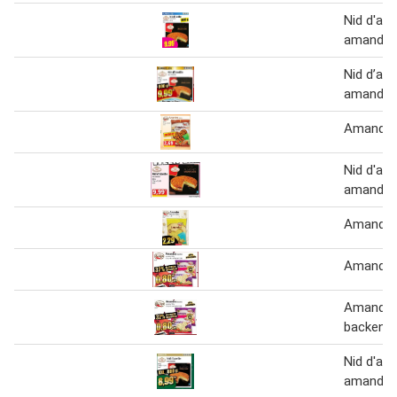
Nid d'abe
amande
Nid d’abe
amande
Amande
Nid d'abe
amande
Amande
Amande
Amandes
backen
Nid d'abe
amande