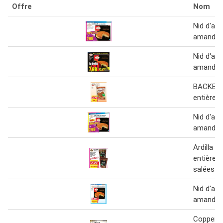
Offre
Nom
Nid d'abe
amande
Nid d'abe
amandes
BACKEN
entières
Nid d'abe
amande
Ardilla 
entières 
salées
Nid d'abe
amandes
Coppenra