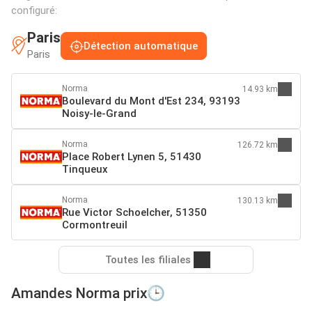
configuré:
Paris
Détection automatique
Paris
Norma
14.93 km
Boulevard du Mont d'Est 234, 93193
Noisy-le-Grand
Norma
126.72 km
Place Robert Lynen 5, 51430
Tinqueux
Norma
130.13 km
Rue Victor Schoelcher, 51350
Cormontreuil
Toutes les filiales
Amandes Norma prix🕒