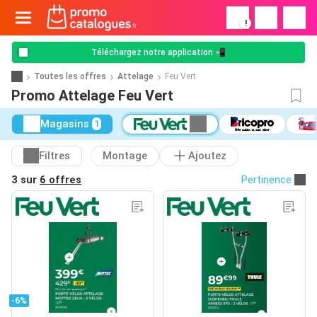
!
Téléchargez notre application 📲
Toutes les offres
Attelage
Feu Vert
Promo Attelage Feu Vert
Magasins
1
Filtres
Montage
Ajoutez
3 sur
6 offres
Pertinence
-6%