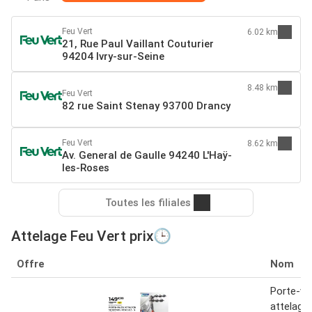
Feu Vert
6.02 km
21, Rue Paul Vaillant Couturier
94204 Ivry-sur-Seine
8.48 km
Feu Vert
82 rue Saint Stenay 93700 Drancy
Feu Vert
8.62 km
Av. General de Gaulle 94240 L'Haÿ-
les-Roses
Toutes les filiales
Attelage Feu Vert prix🕒
Offre
Nom
Porte-vé
attelage