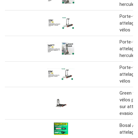
hercule 3
Porte-vé
attelage
vélos
Porte-vé
attelage
hercule 3
Porte-vé
attelage
vélos
Green val
vélos pl
sur attel
evasion 
Bosal / b
attelage