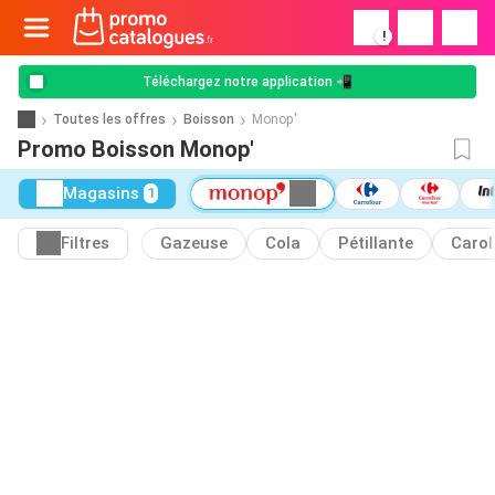
!
Téléchargez notre application 📲
Toutes les offres
Boisson
Monop'
Promo Boisson Monop'
Magasins
1
Filtres
Gazeuse
Cola
Pétillante
Carol