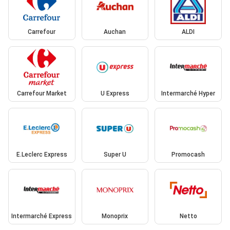
Carrefour
Auchan
ALDI
Carrefour Market
U Express
Intermarché Hyper
E.Leclerc Express
Super U
Promocash
Intermarché Express
Monoprix
Netto