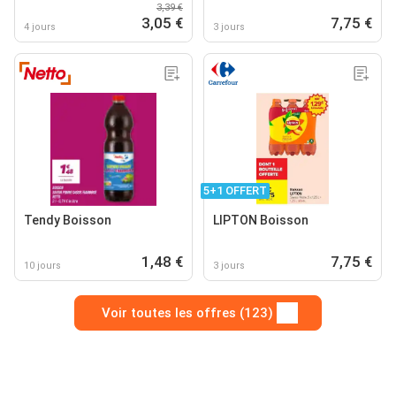
3,39 €
3,05 €
7,75 €
4 jours
3 jours
5+1 OFFERT
Tendy Boisson
LIPTON Boisson
1,48 €
7,75 €
10 jours
3 jours
Voir toutes les offres (123)