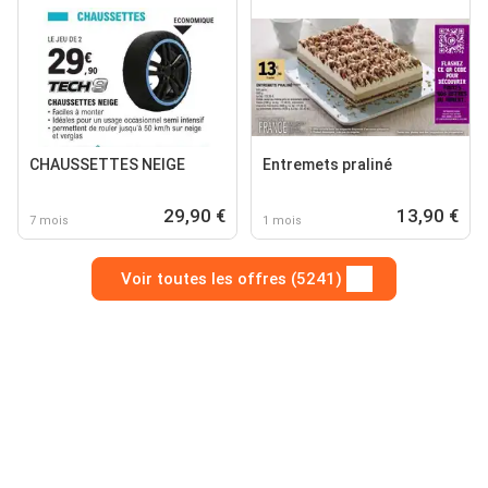
CHAUSSETTES NEIGE
Entremets praliné
29,90 €
13,90 €
7 mois
1 mois
Voir toutes les offres (5241)