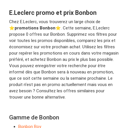
E.Leclerc promo et prix Bonbon
Chez E.Leclerc, vous trouverez un large choix de
⭐️
promotions Bonbon
⭐️. Cette semaine, E.Leclerc
propose 0 offres sur Bonbon. Supprimez vos filtres pour
voir toutes les promos disponibles, comparez les prix et
économisez sur votre prochain achat. Utilisez les filtres
pour repérer les promotions en cours dans votre magasin
préféré, et achetez Bonbon au prix le plus bas possible.
Vous pouvez enregistrer votre recherche pour être
informé dès que Bonbon sera à nouveau en promotion,
que ce soit cette semaine ou la semaine prochaine. Le
produit n’est pas en promo actuellement mais vous en
avez besoin ? Consultez les offres similaires pour
trouver une bonne alternative.
Gamme de Bonbon
Bonbon Roy