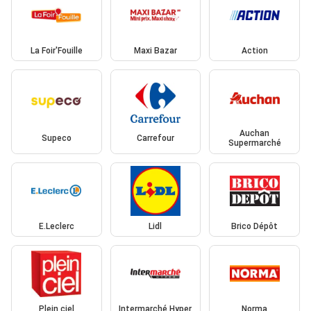
La Foir'Fouille
Maxi Bazar
Action
Auchan
Supeco
Carrefour
Supermarché
E.Leclerc
Lidl
Brico Dépôt
Plein ciel
Intermarché Hyper
Norma