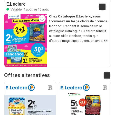
E.Leclerc
Valable: 4 août au 15 août
Chez Catalogue E.Leclerc, vous
trouverez un large choix de promos
Bonbon.
Pendant la semaine 32, le
catalogue Catalogue E.Leclerc n’inclut
aucune offre Bonbon, tandis que
d’autres magasins peuvent en avoir. 👀
Tendance
Offres alternatives