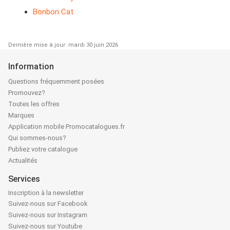
Bonbon Cat
Dernière mise à jour: mardi 30 juin 2026
Information
Questions fréquemment posées
Promouvez?
Toutes les offres
Marques
Application mobile Promocatalogues.fr
Qui sommes-nous?
Publiez votre catalogue
Actualités
Services
Inscription à la newsletter
Suivez-nous sur Facebook
Suivez-nous sur Instagram
Suivez-nous sur Youtube