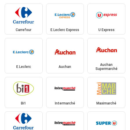
Carrefour
E.Leclerc Express
U Express
Auchan
E.Leclerc
Auchan
Supermarché
Bi1
Intermarché
Maximarché