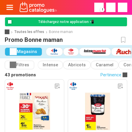
!
Téléchargez notre application 📲
Toutes les offres
Bonne maman
Promo Bonne maman
Magasins
Filtres
Intense
Abricots
Caramel
Con
43 promotions
Pertinence