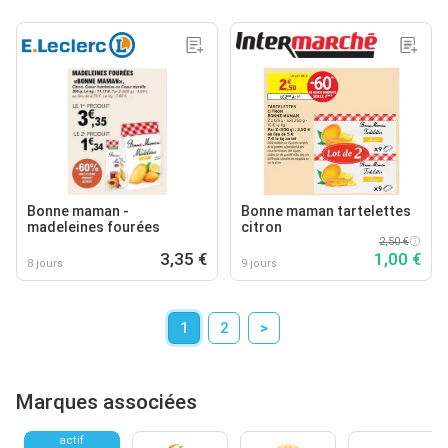
Bonne maman -
Bonne maman tartelettes
madeleines fourées
citron
2,50 €
3,35 €
1,00 €
8 jours
9 jours
1
2
>
Marques associées
actif