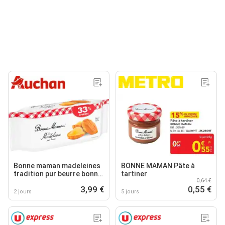
Bonne maman madeleines
BONNE MAMAN Pâte à
tradition pur beurre bonne
tartiner
0,64 €
maman
3,99 €
0,55 €
2 jours
5 jours