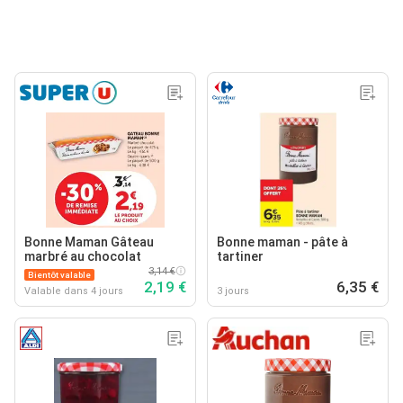
Bonne Maman Gâteau
Bonne maman - pâte à
marbré au chocolat
tartiner
3,14 €
Bientôt valable
2,19 €
6,35 €
Valable dans 4 jours
3 jours