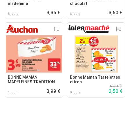
madeleine
chocolat
3,35 €
3,60 €
8 jours
8 jours
BONNE MAMAN
Bonne Maman Tartelettes
MADELEINES TRADITION
citron
6,25 €
3,99 €
2,50 €
1 jour
9 jours