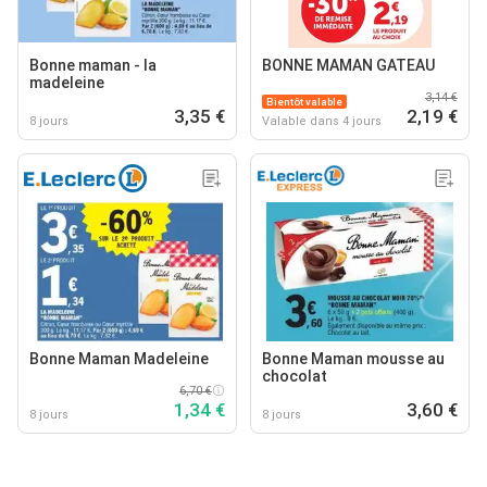
Bonne maman - la
BONNE MAMAN GATEAU
madeleine
3,14 €
Bientôt valable
3,35 €
2,19 €
8 jours
Valable dans 4 jours
Bonne Maman Madeleine
Bonne Maman mousse au
chocolat
6,70 €
1,34 €
3,60 €
8 jours
8 jours